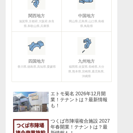
関西地方
中国地方
滋賀県,京都府,大阪府,奈良
岡山県,広島県,山口県,島根
県,和歌山県,兵庫県
県,鳥取県
四国地方
九州地方
香川県,徳島県,高知県,愛媛県
福岡県,佐賀県,長崎県,大分
県,熊本県,宮崎県,鹿児島県,
沖縄県
エトモ菊名 2026年12月開
業！テナントは？最新情報
も！
つくば市陣場複合施設 2027
年春開業！テナントは？最
新情報も！