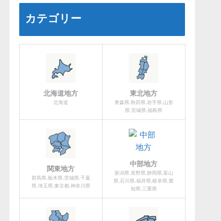
カテゴリー
北海道地方
東北地方
北海道
青森県,秋田県,岩手県,山形
県,宮城県,福島県
中部地方
関東地方
新潟県,長野県,静岡県,富山
群馬県,栃木県,茨城県,千葉
県,石川県,福井県,岐阜県,愛
県,埼玉県,東京都,神奈川県
知県,三重県