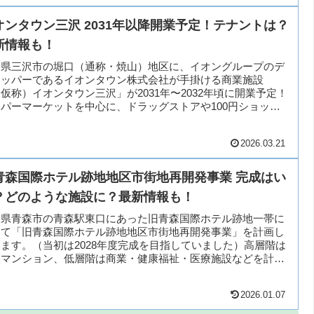
オンタウン三沢 2031年以降開業予定！テナントは？
新情報も！
森県三沢市の堀口（通称・焼山）地区に、イオングループのデ
ロッパーであるイオンタウン株式会社が手掛ける商業施設
仮称）イオンタウン三沢」が2031年〜2032年頃に開業予定！
パーマーケットを中心に、ドラッグストアや100円ショップ
2026.03.21
青森国際ホテル跡地地区市街地再開発事業 完成はい
？どのような施設に？最新情報も！
森県青森市の青森駅東口にあった旧青森国際ホテル跡地一帯に
いて「旧青森国際ホテル跡地地区市街地再開発事業」を計画し
ます。（当初は2028年度完成を目指していました）高層階は
譲マンション、低層階は商業・健康福祉・医療施設などを計画
..
2026.01.07