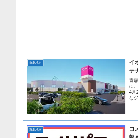
イ
東北地方
テ
青
に、
4月
なジ
コ
東北地方
報