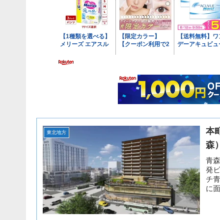
本
東北地方
森
青
発
チ青
に面