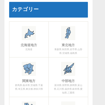
カテゴリー
北海道地方
東北地方
北海道
青森県,秋田県,岩手県,山形
県,宮城県,福島県
関東地方
中部地方
群馬県,栃木県,茨城県,千葉
新潟県,長野県,静岡県,富山
県,埼玉県,東京都,神奈川県
県,石川県,福井県,岐阜県,愛
知県,三重県