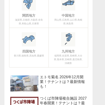
関西地方
中国地方
滋賀県,京都府,大阪府,奈良
岡山県,広島県,山口県,島根
県,和歌山県,兵庫県
県,鳥取県
四国地方
九州地方
香川県,徳島県,高知県,愛媛県
福岡県,佐賀県,長崎県,大分
県,熊本県,宮崎県,鹿児島県,
沖縄県
エトモ菊名 2026年12月開
業！テナントは？最新情報
も！
つくば市陣場複合施設 2027
年春開業！テナントは？最