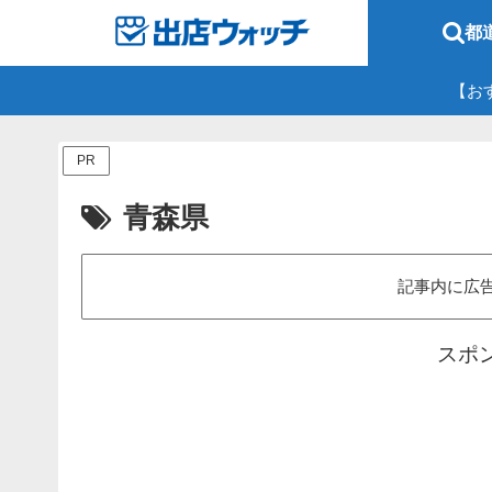
都
【お
PR
青森県
記事内に広
スポ