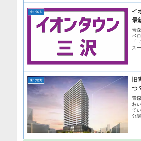
イ
東北地方
最
青
ベ
「（
スー
な...
旧
東北地方
つ
青
お
てい
分
して.