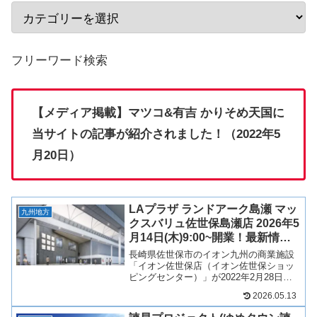
フリーワード検索
【メディア掲載】マツコ&有吉 かりそめ天国に
当サイトの記事が紹介されました！（2022年5
月20日）
LAプラザ ランドアーク島瀬 マッ
九州地方
クスバリュ佐世保島瀬店 2026年5
月14日(木)9:00~開業！最新情報
も！
長崎県佐世保市のイオン九州の商業施設
「イオン佐世保店（イオン佐世保ショッ
ピングセンター）」が2022年2月28日に
一旦閉店し、2026年に「LA Plaza（エ
2026.05.13
ル・エー・プラザ）」として建て替わる
計画が明らかになりました！イオン佐世