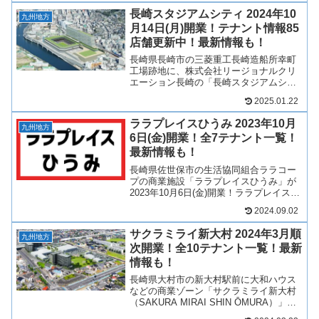
て、テナントや開業日について見ていき
長崎スタジアムシティ 2024年10
ましょう！20...
九州地方
月14日(月)開業！テナント情報85
店舗更新中！最新情報も！
長崎県長崎市の三菱重工長崎造船所幸町
工場跡地に、株式会社リージョナルクリ
エーション長崎の「長崎スタジアムシテ
ィ」が2024年10月14日(月)開業！サッカ
2025.01.22
ースタジアム「ピーススタジアム
（PEACE STADIUM）」を中心に、商業
ララプレイスひうみ 2023年10月
施設、ホテ...
九州地方
6日(金)開業！全7テナント一覧！
最新情報も！
長崎県佐世保市の生活協同組合ララコー
プの商業施設「ララプレイスひうみ」が
2023年10月6日(金)開業！ララプレイスひ
うみには生協のほか、美容室など7店舗が
2024.09.02
出店！ララプレイスひうみについて概
要、テナントや求人情報など最新情報を
サクラミライ新大村 2024年3月順
見ていきます！...
九州地方
次開業！全10テナント一覧！最新
情報も！
長崎県大村市の新大村駅前に大和ハウス
などの商業ゾーン「サクラミライ新大村
（SAKURA MIRAI SHIN ŌMURA）」
が、2024年3月より順次開業！ゆめマー