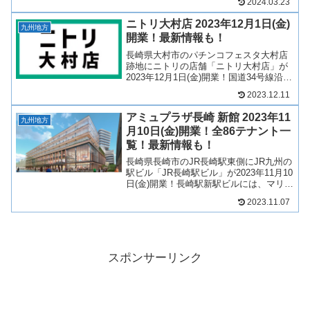
2024.03.23
ト新大村店は2024年4月25日(木)開業に決
定！サクラミライ新大村は、ゆめ...
ニトリ大村店 2023年12月1日(金)
九州地方
開業！最新情報も！
長崎県大村市のパチンコフェスタ大村店
跡地にニトリの店舗「ニトリ大村店」が
2023年12月1日(金)開業！国道34号線沿い
に出店する店舗となります！そんな、ニ
2023.12.11
トリ大村店について、テナントや開業日
について見ていきましょう！2023年4月5
アミュプラザ長崎 新館 2023年11
日 公...
九州地方
月10日(金)開業！全86テナント一
覧！最新情報も！
長崎県長崎市のJR長崎駅東側にJR九州の
駅ビル「JR長崎駅ビル」が2023年11月10
日(金)開業！長崎駅新駅ビルには、マリオ
ットホテルやオフィスのほか、商業施設
2023.11.07
「アミュプラザ長崎新館」には1階から5
階に86店舗が出店予定！長崎駅直結の新
駅...
スポンサーリンク