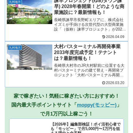
諫早プロジェクト(ゆめタウン諫
保店は解...
九州地方
早) 2028年春開業！どのような商
業施設に？最新情報も！
長崎県諫早市長野町エリアに、株式会社
イズミが手掛ける次世代型の大型商業施
設「（仮称）諫早プロジェクト」が2028
年春に開業予定！長らく「ゆめタウン諫
2026.04.09
早」として計画が進められてきました
が、2026年4月9日にイズミより正式発表
大村バスターミナル再開発事業
があり、「GMS...
九州地方
2033年度完成予定！テナント
は？最新情報も！
長崎県大村市のJR大村駅前に位置する大
村バスターミナルの建て替え・再開発プ
ロジェクト「大村バスターミナル再開発
事業」が2033年度完成予定！老朽化した
2026.03.20
バスターミナルが一新され、バスターミ
ナルを中心に、店舗、ホテル、マンショ
ンからなる複合タワ...
家で稼ぎたい！気軽に稼ぎたい方におすすめ！
国内最大手ポイントサイト「
moppy(モッピー)
」
で月1万円以上稼ごう！
【2026年】編集部検証！ポイ活初心者で
も「モッピー」で月5,000円〜1万円を狙