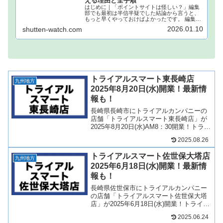
える理由と全手順
はじめに｜「ポイントサイトは怪しい？」編集
部でも最初は半信半疑でした結論から言うと、
もっと早くやっておけばよかったです。 編集部
でもこれまで何度も「ポイ活」の広告を目にし
2026.01.10
shutten-watch.com
てきましたが、本当にお金になるの？個人情報
が抜かれるんじゃない？どうせ...
トライアルスマート東長崎店
九州地方
2025年8月20日(水)開業！最新情
報も！
長崎県長崎市にトライアルカンパニーの
店舗「トライアルスマート東長崎店」が
2025年8月20日(水)AM8：30開業！トライ
アルスマートが長崎市に初出店！そん
2025.08.26
な、トライアルスマート東長崎店につい
て、テナントや開業日について見ていき
トライアルスマート佐世保大塔店
ましょう！2...
九州地方
2025年6月18日(水)開業！最新情
報も！
長崎県佐世保市にトライアルカンパニー
の店舗「トライアルスマート佐世保大塔
店」が2025年6月18日(水)開業！トライア
ルスマートが大塔町に初出店！そんな、
2025.06.24
トライアルスマート佐世保大塔店につい