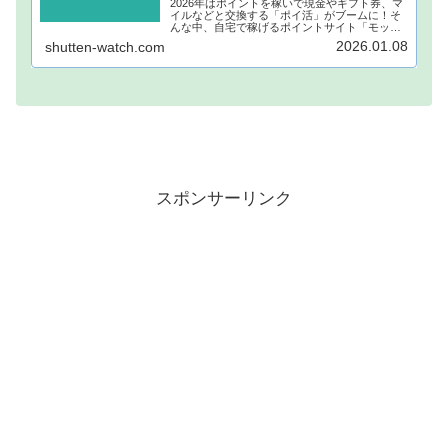
2026年はポイントを稼いで現金やギフト券、マ
イルなどと交換する「ポイ活」がブームに！そ
んな中、自宅で稼げるポイントサイト「モッピ
ー」が注目されています！モッピーに登録し、
2026.01.08
shutten-watch.com
自宅でポイントを稼げば、あなたも月1万円稼ぐ
ことも夢ではありません。...
スポンサーリンク