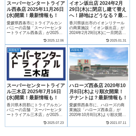
スーパーセンタートライア
イオン坂出店 2024年2月
ル西条店 2025年11月26日
29日(木)に閉店し建て替え
(水)開業！最新情報も！
へ！跡地はどうなる？最新
情報も！
愛媛県西条市にトライアルカン
香川県坂出市のイオンリテール
パニーの店舗「スーパーセンタ
の商業施設「イオン坂出店」が
ートライアル西条店」が2025年
2024年2月29日(木)に一旦閉店
11月26日(水)AM8：00開業！ス
し、建て替わる計画が明らかに
2025.12.06
2025.01.31
ーパーセンタートライアルが愛
なりました！イオン坂出店跡地
媛県に初出店！そんな、スーパ
は解体され、新店舗が検討され
四国地方
四国地方
ーセンタートライアル西条店に
ているとのこと！イオン坂出店
ついて、テナントや開業日につ
の建て替えについて概要、テナ
い...
ントや求...
スーパーセンタートライア
ハローズ西条店 2020年10
ル三木店 2025年7月16日
月8日(木)より順次開業！
(水)開業！最新情報も！
テナントは？最新情報も！
香川県木田郡にトライアルカン
愛媛県西条市に、ハローズの商
パニーの店舗「スーパーセンタ
業施設「ハローズ西条店」が
ートライアル三木店」が2025年7
2020年10月8日(木)より順次開
月16日(水)AM8：00開業！スーパ
業！ハローズを中心に複数店舗
2025.07.23
2021.07.11
ーセンタートライアルが三木町
が出店！そんな、ハローズ西条
に初出店！そんな、スーパーセ
店についてテナントや求人情報
ンタートライアル三木店につい
についてみていきましょう！ハ