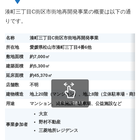
湊町三丁目C街区市街地再開発事業の概要は以下の通
りです。
名称
湊町三丁目C街区市街地再開発事業
所在地
愛媛県松山市湊町三丁目4番6他
敷地面積
約7,000㎡
建築面積
約5,300㎡
延床面積
約45,370㎡
店舗数
不明
建物構造
地上20階（マンション）、地上8階（立体駐車場・商業
スクロールできます
用途
マンション、商業施設、駐車場、公益施設など
大京
野村不動産
事業参加者
三菱地所レジデンス