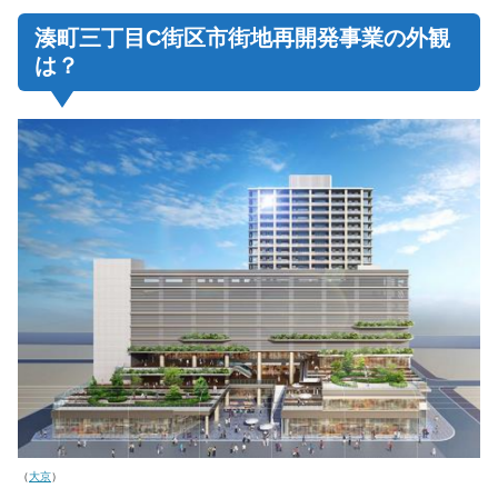
湊町三丁目C街区市街地再開発事業の外観
は？
（
大京
）