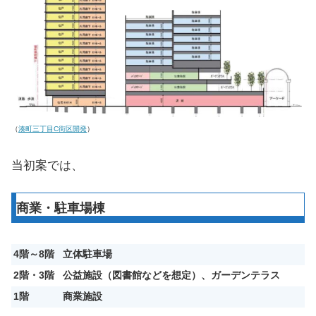
（
湊町三丁目C街区開発
）
当初案では、
商業・駐車場棟
4階～8階
立体駐車場
2階・3階
公益施設（図書館などを想定）、ガーデンテラス
1階
商業施設