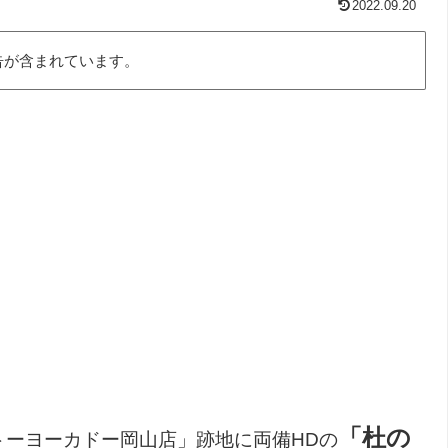
2022.09.20
告が含まれています。
「杜の
トーヨーカドー岡山店」跡地に両備HDの