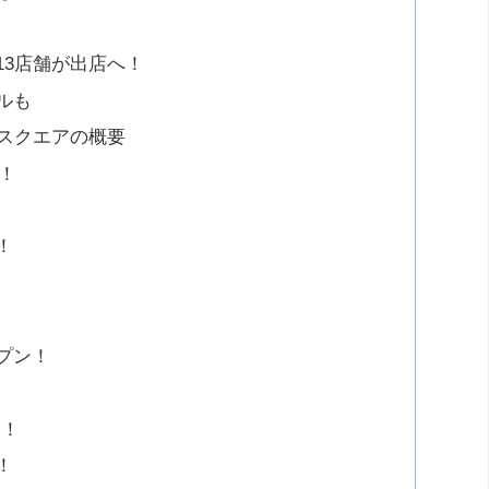
13店舗が出店へ！
ルも
スクエアの概要
！
！
プン！
す！
！