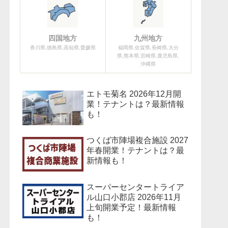
四国地方
九州地方
香川県,徳島県,高知県,愛媛県
福岡県,佐賀県,長崎県,大分
県,熊本県,宮崎県,鹿児島県,
沖縄県
エトモ菊名 2026年12月開
業！テナントは？最新情報
も！
つくば市陣場複合施設 2027
年春開業！テナントは？最
新情報も！
スーパーセンタートライア
ル山口小郡店 2026年11月
上旬開業予定！最新情報
も！