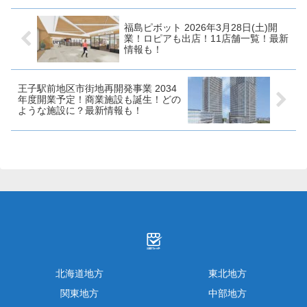
ム湘南平塚を核店舗にして7店...
について概要、テナントや求人
情報な...
福島ピボット 2026年3月28日(土)開
業！ロピアも出店！11店舗一覧！最新
情報も！
王子駅前地区市街地再開発事業 2034
年度開業予定！商業施設も誕生！どの
ような施設に？最新情報も！
北海道地方
東北地方
関東地方
中部地方