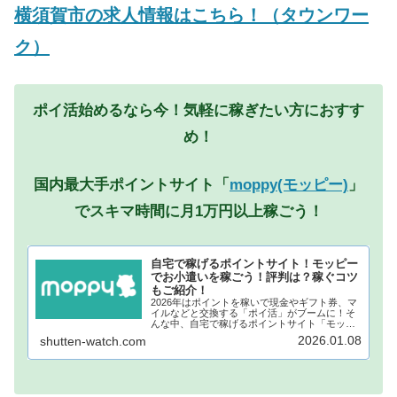
横須賀市の求人情報はこちら！（タウンワー
ク）
ポイ活始めるなら今！気軽に稼ぎたい方におすす
め！
国内最大手ポイントサイト「
moppy(モッピー)
」
でスキマ時間に月1万円以上稼ごう！
自宅で稼げるポイントサイト！モッピー
でお小遣いを稼ごう！評判は？稼ぐコツ
もご紹介！
2026年はポイントを稼いで現金やギフト券、マ
イルなどと交換する「ポイ活」がブームに！そ
んな中、自宅で稼げるポイントサイト「モッピ
ー」が注目されています！モッピーに登録し、
2026.01.08
shutten-watch.com
自宅でポイントを稼げば、あなたも月1万円稼ぐ
ことも夢ではありません。...