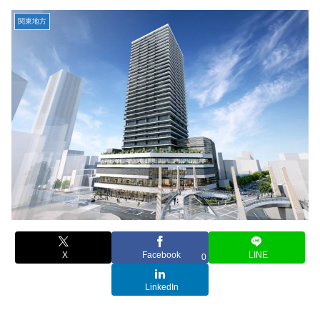
関東地方
X
Facebook
LINE
0
LinkedIn