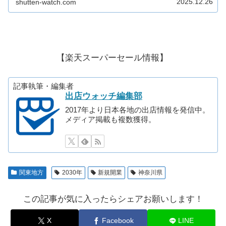
2025.12.26
shutten-watch.com
横浜市庁舎とともに中心市街地の一等地としてと...
【楽天スーパーセール情報】
記事執筆・編集者
出店ウォッチ編集部
2017年より日本各地の出店情報を発信中。
メディア掲載も複数獲得。
関東地方
2030年
新規開業
神奈川県
この記事が気に入ったらシェアお願いします！
X
Facebook
LINE