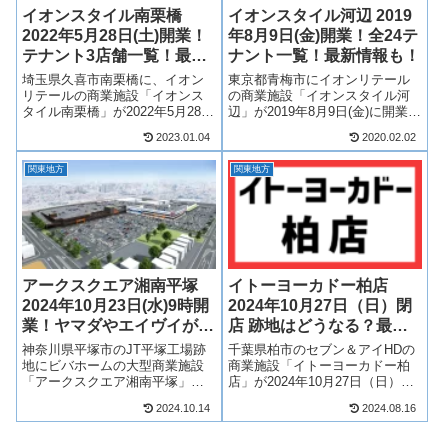
イオンスタイル南栗橋
イオンスタイル河辺 2019
2022年5月28日(土)開業！
年8月9日(金)開業！全24テ
テナント3店舗一覧！最新
ナント一覧！最新情報も！
情報も！
埼玉県久喜市南栗橋に、イオン
東京都青梅市にイオンリテール
リテールの商業施設「イオンス
の商業施設「イオンスタイル河
タイル南栗橋」が2022年5月28日
辺」が2019年8月9日(金)に開業！
(土)開業！イオンスタイルなど、
河辺とうきゅう跡地を改装して
2023.01.04
2020.02.02
複数店舗が出店！そんな、イオ
誕生するイオンスタイル河辺。
ンスタイル南栗橋がどのような
イオンスタイル河辺を核店舗に
関東地方
関東地方
商業施設になるのか、テナント
飲食店やサービス店舗など24店
や求人情報について見ていきま
舗が出店！そんな、イオンスタ
す！...
イル...
アークスクエア湘南平塚
イトーヨーカドー柏店
2024年10月23日(水)9時開
2024年10月27日（日）閉
業！ヤマダやエイヴイが出
店 跡地はどうなる？最新
店！全7テナント一覧！最
情報も！
神奈川県平塚市のJT平塚工場跡
千葉県柏市のセブン＆アイHDの
新情報も！
地にビバホームの大型商業施設
商業施設「イトーヨーカドー柏
「アークスクエア湘南平塚」が
店」が2024年10月27日（日）に
2024年10月23日(水)9時開業！ヤ
閉店することが明らかになりま
2024.10.14
2024.08.16
マダデンキとアークランドHDの
した。イトーヨーカドー柏店跡
新業態商業施設「アークスクエ
地は解体？居抜きで別の商業施
ア」が誕生！スーパービバホー
設？イトーヨーカドー柏店跡地