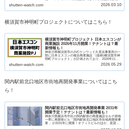
店舗が出店予定！そんな、追浜駅前第2街区市街地再
2026.03.10
shutten-watch.com
開発事業について、テナントや開業日について見...
横須賀市神明町プロジェクトについてはこちら！
横須賀市神明町プロジェクト 日本エスコンが
商業施設 2026年11月開業！テナントは？最
新情報も！
神奈川県横須賀市のJVCケンウッド久里浜事業所の一
部に日本エスコンの複合商業施設「(仮称)横須賀市神
明町プロジェクト」が計画されており、2026年11月
開業予定！日本エスコンが用地を取得し、食品スーパ
2026.05.29
shutten-watch.com
ーマーケットやホームセンター「コーナン」...
関内駅前北口地区市街地再開発事業についてはこち
ら！
関内駅前北口地区市街地再開発事業 2031年
開業予定！テナントは？最新情報も！
神奈川県横浜市中区の関内駅前の商業施設セルテ跡地
一帯に再開発ビル「関内駅前北口地区市街地再開発事
業 」が2031年に開業！オフィスビルのほか、賃貸レ
ジデンス、商業施設となり、店舗が複数出店予定！旧