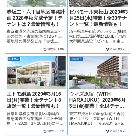
赤坂二・六丁目地区開発計
ビバモール東松山 2020年3
画 2028年秋完成予定！テ
月25日(水)開業！全33テナ
ナントは？最新情報も！
ント一覧！最新情報も！
東京都港区赤坂の新国際赤坂ビ
埼玉県東松山市のボッシュ(株)東
ルの西館・東館跡地にTBSと三
松山第二工場跡地にLIXILビバの
菱地所の再開発ビル「赤坂二・
大型商業施設「ビバモール東松
六丁目地区開発計画」が2028年
山」が2020年3月25日(水)に開
2026.01.06
2020.03.26
秋完成予定！ホテル「キャノピ
業！スーパービバホームを核店
ーbyヒルトン東京赤坂」やオフ
舗にして33店舗が出店！そんな
関東地方
関東地方
ィスを主体に、低層階には劇場
ビバモール東松山がどのような
や商業施設ができ、商業施設に
商業施設になるのか、テナ...
は複数店...
エトモ綱島 2020年3月16
ウィズ原宿（WITH
日(月)開業！全テナント8
HARAJUKU）2020年6月
店舗一覧！最新情報も！
5日(金)開業！全14テナン
ト一覧！最新情報も！
神奈川県横浜市港北区綱島駅に
東京都渋谷区の原宿駅前の再開
東急電鉄の商業施設「エトモ綱
発ビル「ウィズ原宿（WITH
島」が2020年3月16日(月)に開
HARAJUKU）」が2020年6月5日
業！生活の利便性・快適性を中
(金)に開業！初の都市型店舗とな
2021.05.12
2022.10.26
心としたお店が8店舗出店！そん
る「イケア原宿」のほか、ユニ