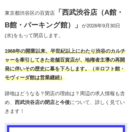
「西武渋谷店（A館・
東京都渋谷区の百貨店
B館・パーキング館）」
が2026年9月30日
(水)をもって閉店します。
1968年の開業以来、半世紀以上にわたり渋谷のカルチ
ャーを牽引してきた老舗百貨店が、地権者主導の再開
発に伴いその歴史に幕を下ろします。（※ロフト館・
モヴィーダ館は営業継続）
跡地はどうなる？閉店の理由は？周辺の求人情報も含
め、
西武渋谷店の閉店と今後
について、詳しく見てい
きます！