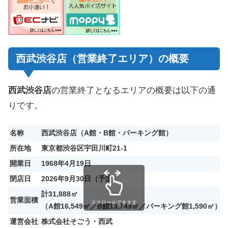
西武渋谷店（営業終了エリア）の概要
西武渋谷店
の営業終了となるエリアの概要は以下の通
りです。
名称
西武渋谷店（A館・B館・パーキング館）
所在地
東京都渋谷区宇田川町21-1
開業日
1968年4月19日
閉店日
2026年9月30日（予定）
計31,888㎡
営業面積
スクロールできます
（A館16,549㎡／B館13,749㎡／パーキング館1,590㎡）
運営会社
株式会社そごう・西武