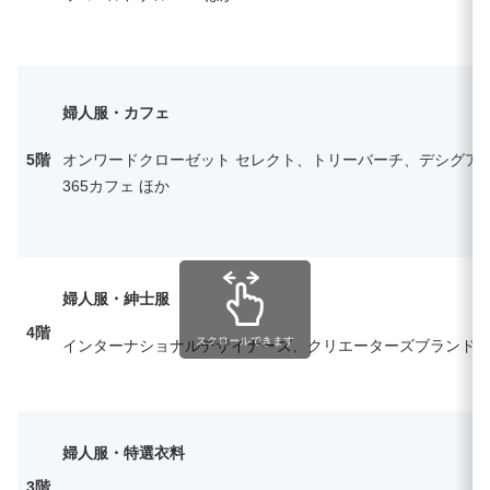
婦人服・カフェ
5階
オンワードクローゼット セレクト、トリーバーチ、デシグア
365カフェ ほか
婦人服・紳士服
4階
スクロールできます
インターナショナルデザイナーズ、クリエーターズブランド
婦人服・特選衣料
3階