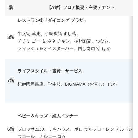
階
【A館】フロア概要・主要テナント
レストラン街「ダイニング プラザ」
牛兵衛 草庵、小鯛雀鮨 すし萬、
8階
チヂミ ゴー ＆ ネネ チキン、揚州酒家、つな八、
フィッシュ＆オイスターバー、回し寿司 活 ほか
ライフスタイル・書籍・サービス
7階
紀伊國屋書店、学生服、BIGMAMA（お直し） ほか
ベビー＆キッズ・婦人インナー
6階
ブロッサム39、ミキハウス、ポロ ラルフローレン チルドレン
ワコール、ナルエー ほか