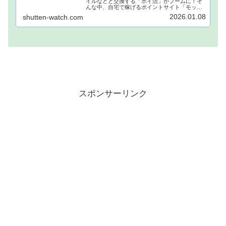
イルなどと交換する「ポイ活」がブームに！そ
んな中、自宅で稼げるポイントサイト「モッピ
ー」が注目されています！モッピーに登録し、
2026.01.08
shutten-watch.com
自宅でポイントを稼げば、あなたも月1万円稼ぐ
ことも夢ではありません。...
スポンサーリンク