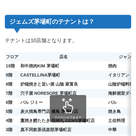
ジェムズ茅場町のテナントは？
テナントは10店舗となります。
フロア
店名
ジャンル
10階
和牛焼肉KIM 茅場町
焼肉
9階
CASTELLINA茅場町
イタリアン
8階
炉端焼きと旨い酒 山陰 家富良
山陰炉端料理
7階
穴子屋 NORESORE 茅場町店
海鮮個室ダイ
6階
バル ジミー
バル
5階
炭火焼鳥専門店 播鳥 茅場町店
焼き鳥
スクロールできます
4階
藁焼き鰹たたき 明神丸 GEMS茅場町店
土佐料理
3階
真不同飲茶倶楽部茅場町店
中華