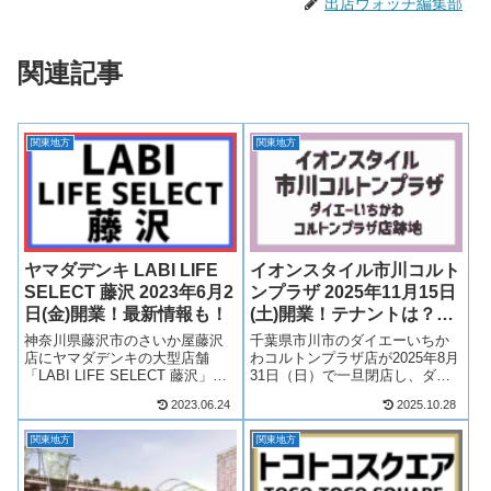
出店ウォッチ編集部
関連記事
関東地方
関東地方
ヤマダデンキ LABI LIFE
イオンスタイル市川コルト
SELECT 藤沢 2023年6月2
ンプラザ 2025年11月15日
日(金)開業！最新情報も！
(土)開業！テナントは？最
新情報も！
神奈川県藤沢市のさいか屋藤沢
千葉県市川市のダイエーいちか
店にヤマダデンキの大型店舗
わコルトンプラザ店が2025年8月
「LABI LIFE SELECT 藤沢」が
31日（日）で一旦閉店し、ダイ
2023年6月2日(金)開業！ヤマダ電
エー跡地は「イオンスタイル市
2023.06.24
2025.10.28
機の中では大型店舗となり、藤
川コルトンプラザ」として2025
沢にヤマダデンキLABIが初進
年11月15日(土)にリニューアルし
関東地方
関東地方
出！そんな、LABI LIFE
ます！ダイエーは、イオンの商
SELECT ...
業施設「イオンスタイル市...