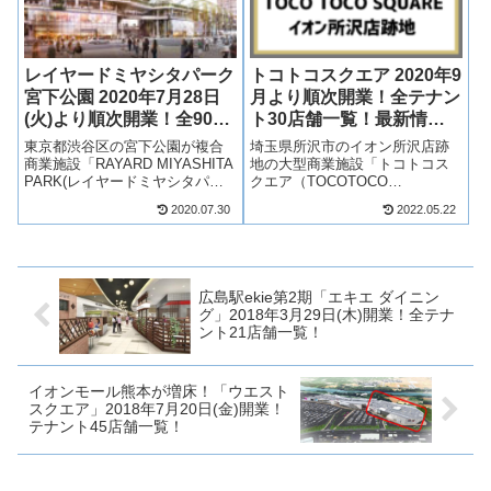
レイヤードミヤシタパーク
トコトコスクエア 2020年9
宮下公園 2020年7月28日
月より順次開業！全テナン
(火)より順次開業！全90テ
ト30店舗一覧！最新情報
ナント一覧！最新情報も！
も！
東京都渋谷区の宮下公園が複合
埼玉県所沢市のイオン所沢店跡
商業施設「RAYARD MIYASHITA
地の大型商業施設「トコトコス
PARK(レイヤードミヤシタパー
クエア（TOCOTOCO
ク)」が2020年7月28日(火)より順
SQUARE）」が2020年9月より
2020.07.30
2022.05.22
次開業！今までの駐輪場や駐車
順次開業！ミスターマックスや
場としての機能ほか、三井不動
オーケーなど、新しい専門店が
産が運営する新しい商業施設
約30店舗が出店予定！テナント
「RAYARD...
は？営業時間は？何が変わる？
そんな、...
広島駅ekie第2期「エキエ ダイニン
グ」2018年3月29日(木)開業！全テナ
ント21店舗一覧！
イオンモール熊本が増床！「ウエスト
スクエア」2018年7月20日(金)開業！
テナント45店舗一覧！