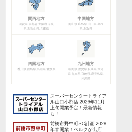
関西地方
中国地方
滋賀県,京都府,大阪府,奈良
岡山県,広島県,山口県,島根
県,和歌山県,兵庫県
県,鳥取県
四国地方
九州地方
香川県,徳島県,高知県,愛媛県
福岡県,佐賀県,長崎県,大分
県,熊本県,宮崎県,鹿児島県,
沖縄県
スーパーセンタートライア
ル山口小郡店 2026年11月
上旬開業予定！最新情報
も！
前橋市野中町SC計画 2028
年春開業！ベルクが出店