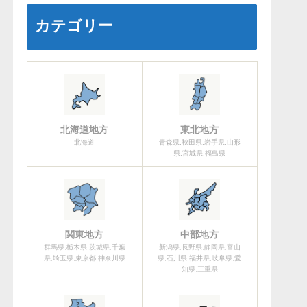
カテゴリー
北海道地方
東北地方
北海道
青森県,秋田県,岩手県,山形
県,宮城県,福島県
関東地方
中部地方
群馬県,栃木県,茨城県,千葉
新潟県,長野県,静岡県,富山
県,埼玉県,東京都,神奈川県
県,石川県,福井県,岐阜県,愛
知県,三重県