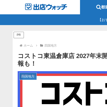
都
【お
PR
ホーム
四国地方
コストコ東温倉庫店 2027年
報も！
四国地方