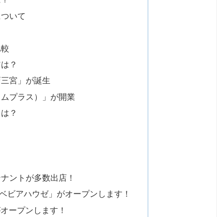
について
比較
アは？
戸三宮」が誕生
レムプラス）」が開業
トは？
テナントが多数出店！
 コウベビアハウゼ」がオープンします！
05」がオープンします！