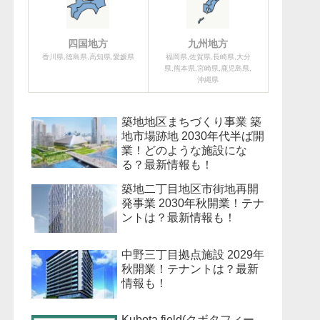
四国地方
九州地方
香川県,徳島県,高知県,愛媛県
福岡県,佐賀県,長崎県,大分
県,熊本県,宮崎県,鹿児島県,
沖縄県
築地地区まちづくり事業 築
地市場跡地 2030年代半ば開
業！どのような施設にな
る？最新情報も！
築地二丁目地区市街地再開
発事業 2030年秋開業！テナ
ントは？最新情報も！
中野三丁目拠点施設 2029年
秋開業！テナントは？最新
情報も！
Kubota field(クボタフィー