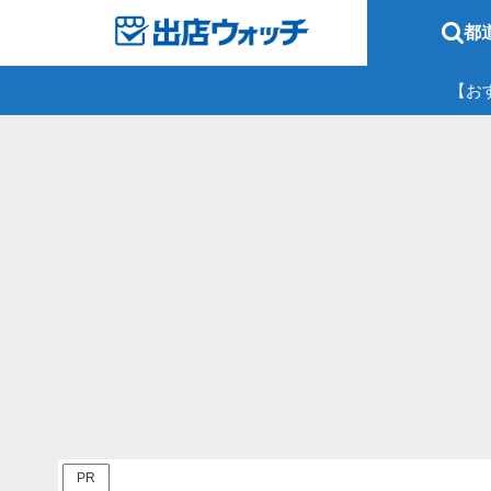
都
【お
PR