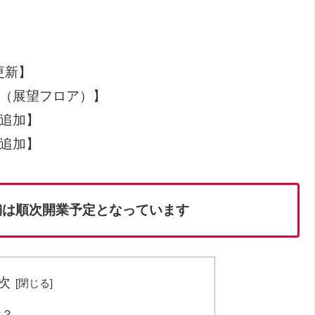
更新】
加（展望フロア）】
舗追加】
舗追加】
舗は順次開業予定となっています
次
は？