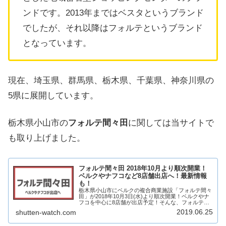
ンドです。2013年まではベスタというブランド
でしたが、それ以降はフォルテというブランド
となっています。
現在、埼玉県、群馬県、栃木県、千葉県、神奈川県の
5県に展開しています。
栃木県小山市の
フォルテ間々田
に関しては当サイトで
も取り上げました。
フォルテ間々田 2018年10月より順次開業！
ベルクやナフコなど8店舗出店へ！最新情報
も！
栃木県小山市にベルクの複合商業施設「フォルテ間々
田」が2018年10月3日(水)より順次開業！ベルクやナ
フコを中心に8店舗が出店予定！そんな、フォルテ
間々田についてテナントや求人情報についていろいろ
2019.06.25
shutten-watch.com
見ていきたいと思います。是非最後までお付き...