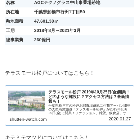
名称
AGCテクノグラス中山事業場跡地
所在地
千葉県船橋市行田1丁目50
敷地面積
47,601.38㎡
工期
2018年8月～2021年3月
総事業費
260億円
テラスモール松戸についてはこちら！
テラスモール松戸 2019年10月25日(金)開業！
どのような施設に？アクセス方法は？最新情
報も！
千葉県松戸市の松戸北部市場跡地に住商アーバン開発
の大型商業施設「テラスモール松戸」が2019年10月
25日(金)に開業！ファッション、雑貨、飲食店、サー
ビス店など全177店舗が出店する大型商業施設です！
2020.01.27
shutten-watch.com
テナントは？フロアは？完成時期は？どの...
キテミテマツドについてはこちら！