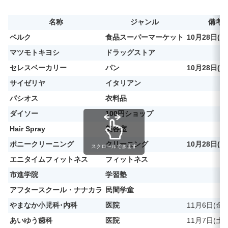
名称
ジャンル
備考
ベルク
食品スーパーマーケット
10月28日(
マツモトキヨシ
ドラッグストア
セレスベーカリー
パン
10月28日(
サイゼリヤ
イタリアン
パシオス
衣料品
ダイソー
100円ショップ
Hair Spray
美容室
ポニークリーニング
クリーニング
10月28日(
スクロールできます
エニタイムフィットネス
フィットネス
市進学院
学習塾
アフタースクール・ナナカラ
民間学童
やまなか小児科･内科
医院
11月6日(金
あいゆう歯科
医院
11月7日(土