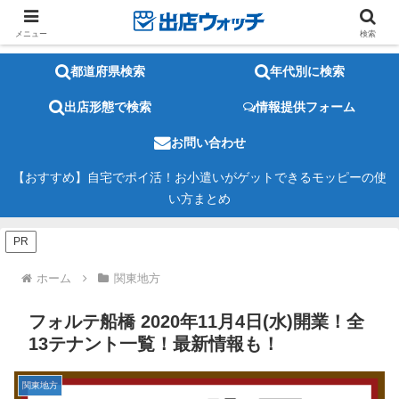
メニュー
検索
都道府県検索
年代別に検索
出店形態で検索
情報提供フォーム
お問い合わせ
【おすすめ】自宅でポイ活！お小遣いがゲットできるモッピーの使
い方まとめ
PR
ホーム
関東地方
フォルテ船橋 2020年11月4日(水)開業！全
13テナント一覧！最新情報も！
関東地方