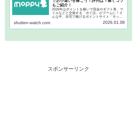
でお小遣いを稼ごう！評判は？稼ぐコツ
もご紹介！
2026年はポイントを稼いで現金やギフト券、マ
イルなどと交換する「ポイ活」がブームに！そ
んな中、自宅で稼げるポイントサイト「モッピ
ー」が注目されています！モッピーに登録し、
2026.01.08
shutten-watch.com
自宅でポイントを稼げば、あなたも月1万円稼ぐ
ことも夢ではありません。...
スポンサーリンク