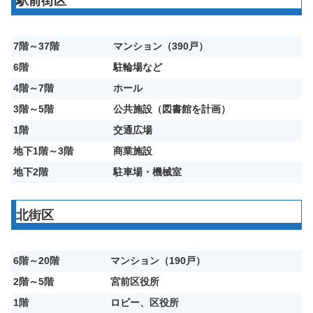
駅前街区
7階～37階
マンション（390戸）
6階
駐輪場など
4階～7階
ホール
3階～5階
公共施設（図書館を計画）
1階
交通広場
地下1階～3階
商業施設
地下2階
駐車場・機械室
北街区
6階～20階
マンション（190戸）
2階～5階
宮前区役所
1階
ロビー、区役所