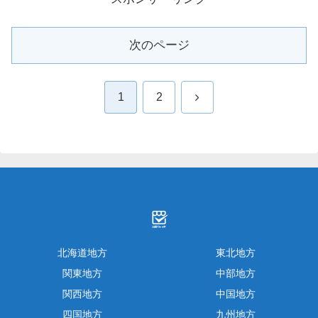
次のページ
次
1
2
へ
北海道地方
東北地方
関東地方
中部地方
関西地方
中国地方
四国地方
九州地方