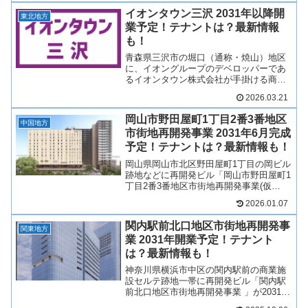
接続し、低層階から中層階にかけて首都
イオンタウン三沢 2031年以降開
圏最大級の商業施設...
東北地方
業予定！テナントは？最新情報
も！
青森県三沢市の堀口（通称・焼山）地区
に、イオングループのデベロッパーであ
るイオンタウン株式会社が手掛ける商業
施設「（仮称）イオンタウン三沢」が
2026.03.21
2031年〜2032年頃に開業予定！スーパー
マーケットを中心に、ドラッグストアや
岡山市野田屋町1丁目2番3番地区
100円ショップな...
中国地方
市街地再開発事業 2031年6月完成
予定！テナントは？最新情報も！
岡山県岡山市北区野田屋町1丁目の岡ビル
跡地などに再開発ビル「岡山市野田屋町1
丁目2番3番地区市街地再開発事業(仮
称)」が2031年6月完成予定！マンション
2026.01.07
やホテルを中心に低層階は商業施設がで
き、様々なジャンルの複数店舗が出店予
関内駅前北口地区市街地再開発事
定！そんな、岡...
関東地方
業 2031年開業予定！テナント
は？最新情報も！
神奈川県横浜市中区の関内駅前の商業施
設セルテ跡地一帯に再開発ビル「関内駅
前北口地区市街地再開発事業 」が2031年
に開業！オフィスビルのほか、賃貸レジ