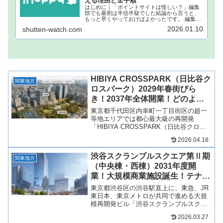
える理由と全手順
はじめに｜「ポイントサイトは怪しい？」編集
部でも最初は半信半疑でした結論から言うと、
もっと早くやっておけばよかったです。 編集部
でもこれまで何度も「ポイ活」の広告を目にし
2026.01.10
shutten-watch.com
てきましたが、本当にお金になるの？個人情報
が抜かれるんじゃない？どうせ...
HIBIYA CROSSPARK（日比谷ク
関東地方
ロスパーク）2029年春街びら
き！2037年全体開業！どのよう
な街に？
東京都千代田区内幸町一丁目街区の超一
等地エリアでは都心最大級の再開発
「HIBIYA CROSSPARK（日比谷クロス
パーク）」が2029年春に街びらきして、
2026.04.18
2037年度に全体開業となります！三井不
動産や帝国ホテルなど10社が共創し、オ
渋谷スクランブルスクエア第Ⅱ期
フィス...
関東地方
（中央棟・西棟）2031年度開
業！大規模商業施設誕生！テナン
トは？最新情報も！
東京都渋谷区の渋谷駅直上に、東急、JR
東日本、東京メトロが共同で進める大規
模再開発ビル「渋谷スクランブルスクエ
ア第Ⅱ期（中央棟・西棟）」が2031年度
2026.03.27
に完成予定！すでに開業している東棟と