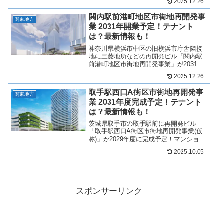
2025.12.26
デンス、商業施設となり、店舗が複数出
店予定！旧横浜市庁舎とともに中心市街
関内駅前港町地区市街地再開発事
地の一等地としてと...
関東地方
業 2031年開業予定！テナント
は？最新情報も！
神奈川県横浜市中区の旧横浜市庁舎隣接
地に三菱地所などの再開発ビル「関内駅
前港町地区市街地再開発事業」が2031年
に開業！オフィスビルのほか、賃貸レジ
2025.12.26
デンス、商業施設となり、店舗が複数出
店予定！旧横浜市庁舎とともに中心市街
取手駅西口A街区市街地再開発事
地の一等地としてとて...
関東地方
業 2031年度完成予定！テナント
は？最新情報も！
茨城県取手市の取手駅前に再開発ビル
「取手駅西口A街区市街地再開発事業(仮
称)」が2029年度に完成予定！マンション
を中心に商業施設や業務施設ができ、取
2025.10.05
手図書館をはじめ、様々なジャンルの複
数店舗が出店予定！そんな、取手駅西口
A街区市街地再開発...
スポンサーリンク