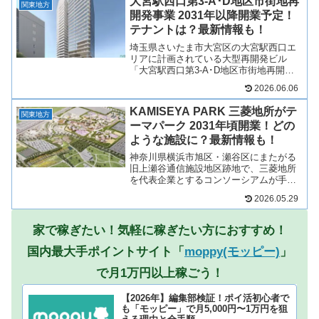
大宮駅西口第3-A･D地区市街地再
える複数店舗が出店...
関東地方
開発事業 2031年以降開業予定！
テナントは？最新情報も！
埼玉県さいたま市大宮区の大宮駅西口エ
リアに計画されている大型再開発ビル
「大宮駅西口第3-A･D地区市街地再開発
事業」が2031年以降開業予定！地上27階
2026.06.06
建ての「住宅棟」と地上21階建ての「業
務棟」の2棟からなる複合タワーとなり、
KAMISEYA PARK 三菱地所がテ
低層階には「...
関東地方
ーマパーク 2031年頃開業！どの
ような施設に？最新情報も！
神奈川県横浜市旭区・瀬谷区にまたがる
旧上瀬谷通信施設地区跡地で、三菱地所
を代表企業とするコンソーシアムが手掛
けるワールドクラスの次世代型テーマパ
2026.05.29
ーク「KAMISEYA PARK（仮称）」が
2031年ごろ（2030年代前半）開業！
KAMISE...
家で稼ぎたい！気軽に稼ぎたい方におすすめ！
国内最大手ポイントサイト「
moppy(モッピー)
」
で月1万円以上稼ごう！
【2026年】編集部検証！ポイ活初心者で
も「モッピー」で月5,000円〜1万円を狙