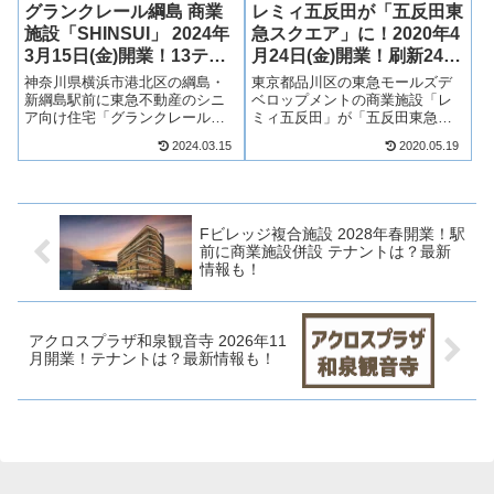
グランクレール綱島 商業
レミィ五反田が「五反田東
施設「SHINSUI」 2024年
急スクエア」に！2020年4
3月15日(金)開業！13テナ
月24日(金)開業！刷新24テ
ント一覧！最新情報も！
ナント一覧！最新情報も！
神奈川県横浜市港北区の綱島・
東京都品川区の東急モールズデ
新綱島駅前に東急不動産のシニ
ベロップメントの商業施設「レ
ア向け住宅「グランクレール綱
ミィ五反田」が「五反田東急ス
島」が2023年11月30日(木)開
クエア」に名称を変え、2020年4
2024.03.15
2020.05.19
業！商業施設「SHINSUI（しん
月24日(金)にリニューアルオープ
すい）」は2024年3月15日(金)開
ンします！五反田東急スクエア
業！シニア向け住宅「グランク
には、コスメ、ファッション、
レール綱島」を中心に...
フードなど37店舗が出店！そん
な...
Fビレッジ複合施設 2028年春開業！駅
前に商業施設併設 テナントは？最新
情報も！
アクロスプラザ和泉観音寺 2026年11
月開業！テナントは？最新情報も！