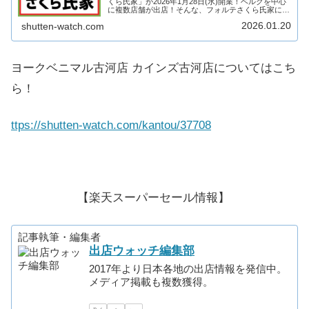
くら氏家」が2026年1月28日(水)開業！ベルクを中心
に複数店舗が出店！そんな、フォルテさくら氏家につ
いてテナントや求人情報についていろいろ見ていきた
2026.01.20
shutten-watch.com
いと思います。是非最後までお付き合いくだ...
ヨークベニマル古河店 カインズ古河店についてはこち
ら！
ttps://shutten-watch.com/kantou/37708
【楽天スーパーセール情報】
記事執筆・編集者
出店ウォッチ編集部
2017年より日本各地の出店情報を発信中。
メディア掲載も複数獲得。