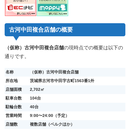
古河中田複合店舗の概要
（仮称）古河中田複合店舗
の現時点での概要は以下の
通りです。
名称
（仮称）古河中田複合店舗
所在地
茨城県古河市中田字古町1563番1外
店舗面積
2,702㎡
駐車台数
104台
駐輪台数
40台
営業時間
9:00〜24:00（予定）
店舗数
複数店舗（ベルクほか）