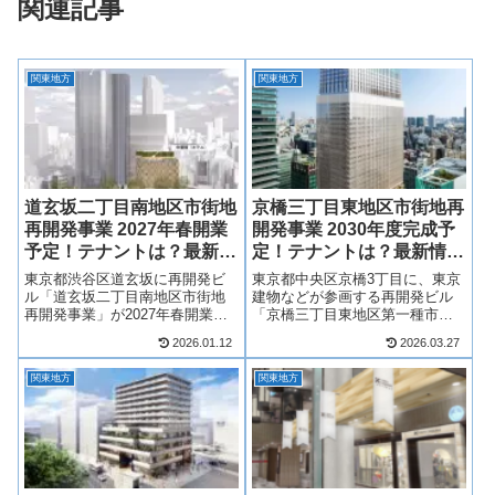
関連記事
関東地方
関東地方
道玄坂二丁目南地区市街地
京橋三丁目東地区市街地再
再開発事業 2027年春開業
開発事業 2030年度完成予
予定！テナントは？最新情
定！テナントは？最新情報
報も！
も！
東京都渋谷区道玄坂に再開発ビ
東京都中央区京橋3丁目に、東京
ル「道玄坂二丁目南地区市街地
建物などが参画する再開発ビル
再開発事業」が2027年春開業予
「京橋三丁目東地区第一種市街
定！オフィス、ホテル
地再開発事業」が2030年5月に完
2026.01.12
2026.03.27
「TRUNK(HOTEL)
成、2030年度開業予定！オフィ
DOGENZAKA（仮称）」、商業
ス、ホテル、住宅を主体に、低
関東地方
関東地方
施設から構成され、商業施設に
層階には商業施設が整備され、
は様々なジャンルの複数店舗が
複数店舗が出店予定！旧警察博
出店予定！渋谷...
物館...