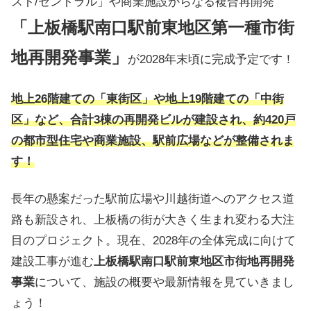
スト/セントラル」や商業施設からなる複合再開発
「上板橋駅南口駅前東地区第一種市街
地再開発事業」
が2028年末頃に完成予定です！
地上26階建ての「東街区」や地上19階建ての「中街
区」など、合計3棟の再開発ビルが建設され、約420戸
の都市型住宅や商業施設、駅前広場などが整備されま
す！
長年の懸案だった駅前広場や川越街道へのアクセス道
路も新設され、上板橋の街が大きく生まれ変わる大注
目のプロジェクト。現在、2028年の全体完成に向けて
建設工事が進む
上板橋駅南口駅前東地区市街地再開発
事業
について、施設の概要や最新情報を見ていきまし
ょう！