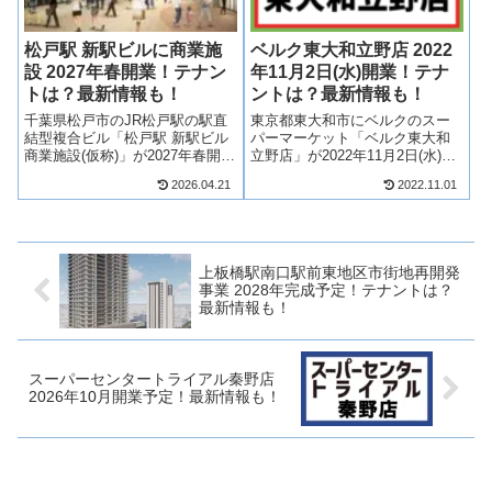
松戸駅 新駅ビルに商業施
ベルク東大和立野店 2022
設 2027年春開業！テナン
年11月2日(水)開業！テナ
トは？最新情報も！
ントは？最新情報も！
千葉県松戸市のJR松戸駅の駅直
東京都東大和市にベルクのスー
結型複合ビル「松戸駅 新駅ビル
パーマーケット「ベルク東大和
商業施設(仮称)」が2027年春開
立野店」が2022年11月2日(水)開
業！松戸駅上空に新たな駅ビル
業！ベルクを中心に複数店舗が
2026.04.21
2022.11.01
が建設され、商業施設が誕生！
出店！そんな、ベルク東大和立
東西自由通路が拡幅され、複数
野店についてテナントや求人情
店舗が出店！松戸駅に直結した
報についていろいろ見ていきた
商業施設ということで期待が高
いと思います。是非最後までお
まって...
付き合...
上板橋駅南口駅前東地区市街地再開発
事業 2028年完成予定！テナントは？
最新情報も！
スーパーセンタートライアル秦野店
2026年10月開業予定！最新情報も！