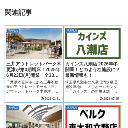
関連記事
関東地方
関東地方
三井アウトレットパーク木
カインズ八潮店 2026年冬
更津が第4期増床！2025年
開業！どのような施設に？
6月23日(月)開業！全33テ
最新情報も！
ナント一覧！最新情報も！
千葉県木更津市にある三井不動
埼玉県八潮市の八潮旧汚水処理
産のアウトレットモール「三井
施設跡地に、大手ホームセンタ
アウトレットパーク木更津」第4
ー「カインズ」の新規店舗「カ
期増床が2025年6月23日(月)開
インズ 八潮店」が2026年冬にオ
2025.01.31
2026.07.25
業！第4期となる増床、増床エリ
ープン予定！当初は職人向けの
アは西側で約330店舗の店舗数日
「PRO館」として計画されてい
関東地方
関東地方
本一のアウトレットモールへと
ましたが、一般向けのホームセ
拡大します！そんな、三井ア
ンターとしての出店に計画変更
ウ...
され、八...