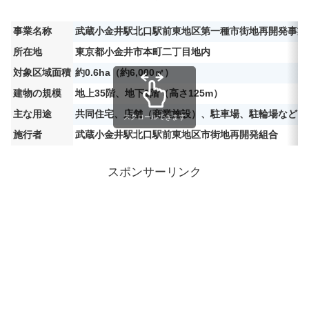
事業名称
武蔵小金井駅北口駅前東地区第一種市街地再開発事業
所在地
東京都小金井市本町二丁目地内
対象区域面積
約0.6ha（約6,000㎡）
建物の規模
地上35階、地下1階（高さ125m）
主な用途
共同住宅、店舗（商業施設）、駐車場、駐輪場など
スクロールできます
施行者
武蔵小金井駅北口駅前東地区市街地再開発組合
スポンサーリンク