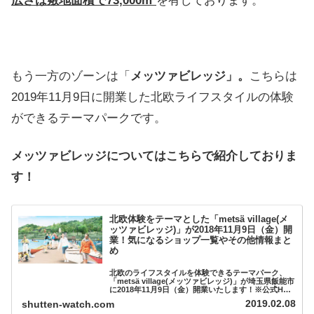
広さは敷地面積で73,000m²
を有しております。
もう一方のゾーンは「
メッツァビレッジ
」。
こちらは
2019年11月9日に開業した北欧ライフスタイルの体験
ができるテーマパークです。
メッツァビレッジについてはこちらで紹介しておりま
す！
北欧体験をテーマとした「metsä village(メ
ッツァビレッジ)」が2018年11月9日（金）開
業！気になるショップ一覧やその他情報まと
め
北欧のライフスタイルを体験できるテーマパーク、
「metsä village(メッツァビレッジ)」が埼玉県飯能市
に2018年11月9日（金）開業いたします！※公式HP
よりこちらは埼玉県飯能市の宮沢湖を中心とした施設
2019.02.08
shutten-watch.com
「メッツァ」内にでき、食事か...