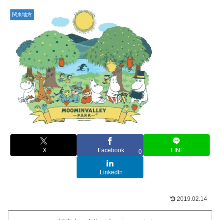
関東地方
X
Facebook
LINE
0
LinkedIn
2019.02.14