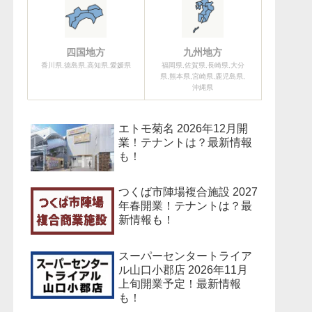
四国地方
九州地方
香川県,徳島県,高知県,愛媛県
福岡県,佐賀県,長崎県,大分
県,熊本県,宮崎県,鹿児島県,
沖縄県
エトモ菊名 2026年12月開
業！テナントは？最新情報
も！
つくば市陣場複合施設 2027
年春開業！テナントは？最
新情報も！
スーパーセンタートライア
ル山口小郡店 2026年11月
上旬開業予定！最新情報
も！