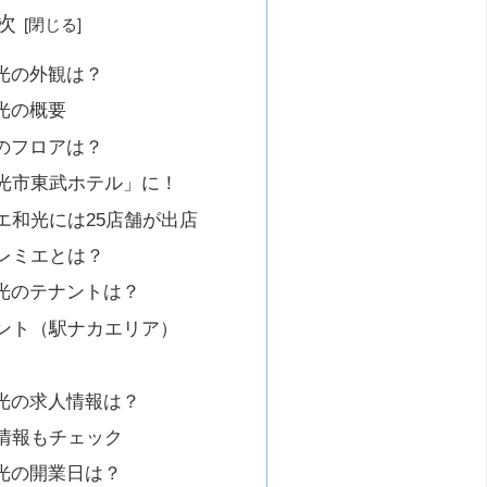
次
光の外観は？
光の概要
のフロアは？
光市東武ホテル」に！
エ和光には25店舗が出店
レミエとは？
光のテナントは？
ント（駅ナカエリア）
光の求人情報は？
情報もチェック
光の開業日は？