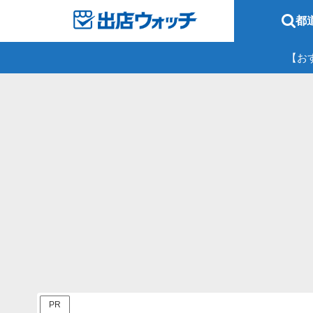
都
【お
PR