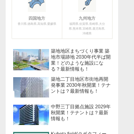
四国地方
九州地方
香川県,徳島県,高知県,愛媛県
福岡県,佐賀県,長崎県,大分
県,熊本県,宮崎県,鹿児島県,
沖縄県
築地地区まちづくり事業 築
地市場跡地 2030年代半ば開
業！どのような施設にな
る？最新情報も！
築地二丁目地区市街地再開
発事業 2030年秋開業！テナ
ントは？最新情報も！
中野三丁目拠点施設 2029年
秋開業！テナントは？最新
情報も！
Kubota field(クボタフィー