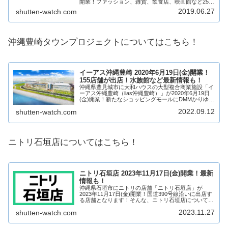
開業！ファッション、雑貨、飲食店、映画館など250
店舗が出店し、沖縄県最大の商業施設になるため期待
2019.06.27
shutten-watch.com
が高まっています！そんな、サ...
沖縄豊崎タウンプロジェクトについてはこちら！
イーアス沖縄豊崎 2020年6月19日(金)開業！
155店舗が出店！水族館など最新情報も！
沖縄県豊見城市に大和ハウスの大型複合商業施設「イ
ーアス沖縄豊崎（iias沖縄豊崎）」が2020年6月19日
(金)開業！新たなショッピングモールにDMMかりゆし
水族館、ミニチュアテーマパーク「スモールワールズ
2022.09.12
shutten-watch.com
沖縄（SMALL WORLDS O...
ニトリ石垣店についてはこちら！
ニトリ石垣店 2023年11月17日(金)開業！最新
情報も！
沖縄県石垣市にニトリの店舗「ニトリ石垣店」が
2023年11月17日(金)開業！国道390号線沿いに出店す
る店舗となります！そんな、ニトリ石垣店について、
テナントや開業日について見ていきましょう！
2023.11.27
shutten-watch.com
YAEYAMA GATE 石垣市役所跡地につい...