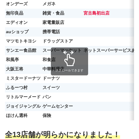
オンデーズ
メガネ
無印良品
雑貨・食品
宮古島初出店
エディオン
家電量販店
auショップ
携帯電話
マツモトキヨシ
ドラッグストア
サンエー食品館
スーパーマーケット
ネットスーパーサービスあ
和風亭
和食店
大阪王将
中華料理店
スクロールできます
ミスタードーナツ
ドーナツ
ふるーつ村
スイーツ
リトルマーメード
パン
ジョイジャングル
ゲームセンター
ほけん選科
保険
全13店舗が明らかになりました！