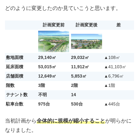
どのように変更したのか見ていこうと思います。
計画変更前
計画変更後
差
敷地面積
29,140㎡
29,032㎡
▲108㎡
延床面積
53,015㎡
11,912㎡
▲41,103㎡
店舗面積
12,649㎡
5,853㎡
▲6,796㎡
階数
3階
2階
▲1階
テナント数
不明
14
駐車台数
975台
530台
▲445台
当初計画から
全体的に規模が縮小すること
が明らかに
なりました。