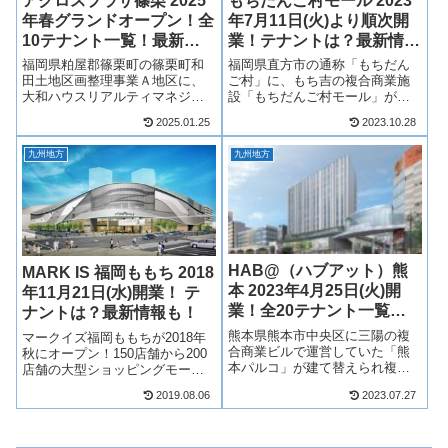
アクロスプラザ篠栗 2025
もちだんご村モール 2023
年春グランドオープン！全
年7月11日(火)より順次開
10テナント一覧！最新情
業！テナントは？最新情報
報も！
も！
福岡県粕屋郡篠栗町の篠栗町和
福岡県直方市の通称「もちだん
田土地区画整理事業Ａ地区に、
ご村」に、もち吉の複合商業施
大和ハウスリアルティマネジメ
設「もちだんご村モール」が
ント株式会社の商業施設「アク
2023年7月11日(火)より順次開
2025.01.25
2023.10.28
ロスプラザ篠栗」が2025年春グ
業！カインズやフードウェイを
ランドオープン！ディスカウン
中心に複数店舗が出店！そん
九州地方
九州地方
トストアのトライアルを中心に
な、もちだんご村モールについ
約10店舗が出店！テナントは？
てテナントや求人情報について
アクセスは...
みていきまし...
HAB@（ハブアット）熊
MARK IS 福岡ももち 2018
本 2023年4月25日(火)開
年11月21日(水)開業！ テ
業！全20テナント一覧！
ナントは？最新情報も！
最新情報も！
熊本県熊本市中央区に三陽の複
マークイズ福岡ももちが2018年
合商業ビルで運営していた「熊
秋にオープン！150店舗から200
本パルコ」が建て替えられ複合
店舗の大型ショッピングモール
ビル「Shinsekai下通GATE」が
となります！最新のテナント情
2019.08.06
2023.07.27
誕生！商業施設「HAB@（ハブ
報や映画館の情報、Zepp福岡の
アット）」として、2023年4月25
情報、駐車場情報など随時更新
日(火)開業！ホテル「OMO5熊本
中！マンション情報も！
by 星野リゾ...