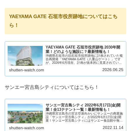
YAEYAMA GATE 石垣市役所跡地についてはこち
ら！
YAEYAMA GATE 石垣市役所跡地 2030年開
業！どのような施設に？最新情報も！
沖縄県石垣市の旧石垣市役所跡地に計画されていた複
合再開発「YAEYAMA GATE（八重山ゲート）」です
が、2026年6月現在、計画が抜本的に見直されていま
す。当初予定されていた「水族館」および「大規模シ
2026.06.25
shutten-watch.com
ョッピングセンター」の併設については...
サンエー宮古島シティについてはこちら！
サンエー宮古島シティ 2022年6月17日(金)開
業！全13テナント一覧！最新情報も！
沖縄県宮古島市の宮古空港向かいにサンエーの商業施
設「サンエー宮古島シティ」が2022年6月17日(金)開
業！サンエー宮古島シティにはサンエー食品館や無印
良品など、全14店舗が出店！場所、テナントなどサン
2022.11.14
shutten-watch.com
エー宮古島シティについて求人情報も含め...