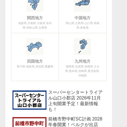
関西地方
中国地方
滋賀県,京都府,大阪府,奈良
岡山県,広島県,山口県,島根
県,和歌山県,兵庫県
県,鳥取県
四国地方
九州地方
香川県,徳島県,高知県,愛媛県
福岡県,佐賀県,長崎県,大分
県,熊本県,宮崎県,鹿児島県,
沖縄県
スーパーセンタートライア
ル山口小郡店 2026年11月
上旬開業予定！最新情報
も！
前橋市野中町SC計画 2028
年春開業！ベルクが出店