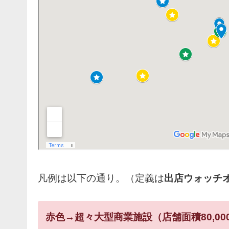
凡例は以下の通り。（定義は
出店ウォッチ
赤色→超々大型商業施設（店舗面積80,00