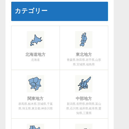
カテゴリー
北海道地方
東北地方
北海道
青森県,秋田県,岩手県,山形
県,宮城県,福島県
関東地方
中部地方
群馬県,栃木県,茨城県,千葉
新潟県,長野県,静岡県,富山
県,埼玉県,東京都,神奈川県
県,石川県,福井県,岐阜県,愛
知県,三重県