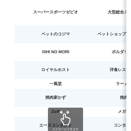
スーパースポーツゼビオ
大型総合ス
ペットのコジマ
ペットショップ・
ISHI NO MORI
ボルダリ
ロイヤルホスト
洋食レスト
一風堂
ラーメ
焼肉家かず
焼肉
Zoff
メガネ
エースコンタクト
コンタク
スクロールできます