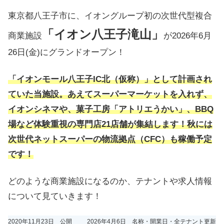
東京都八王子市に、イオングループ初の次世代型複合
「イオン八王子滝山」
商業施設
が2026年6月
26日(金)にグランドオープン！
「イオンモール八王子IC北（仮称）」として計画され
ていた当施設。あえてスーパーマーケットを入れず、
イオンシネマや、菓子工房「アトリエうかい」、BBQ
場など体験重視の専門店21店舗が集結します！秋には
次世代ネットスーパーの物流拠点（CFC）も稼働予定
です！
どのような商業施設になるのか、テナントや求人情報
について見ていきます！
2020年11月23日 公開
2026年4月6日 名称・開業日・全テナント更新