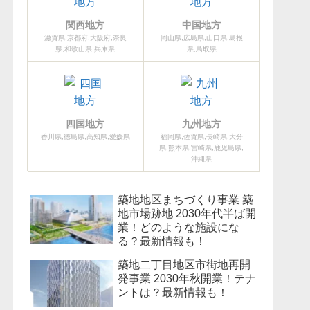
関西地方
中国地方
滋賀県,京都府,大阪府,奈良
岡山県,広島県,山口県,島根
県,和歌山県,兵庫県
県,鳥取県
四国地方
九州地方
香川県,徳島県,高知県,愛媛県
福岡県,佐賀県,長崎県,大分
県,熊本県,宮崎県,鹿児島県,
沖縄県
築地地区まちづくり事業 築
地市場跡地 2030年代半ば開
業！どのような施設にな
る？最新情報も！
築地二丁目地区市街地再開
発事業 2030年秋開業！テナ
ントは？最新情報も！