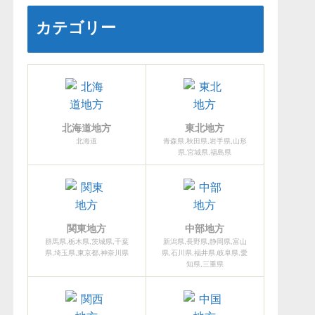
カテゴリー
北海道地方
東北地方
北海道
青森県,秋田県,岩手県,山形
県,宮城県,福島県
関東地方
中部地方
群馬県,栃木県,茨城県,千葉
新潟県,長野県,静岡県,富山
県,埼玉県,東京都,神奈川県
県,石川県,福井県,岐阜県,愛
知県,三重県