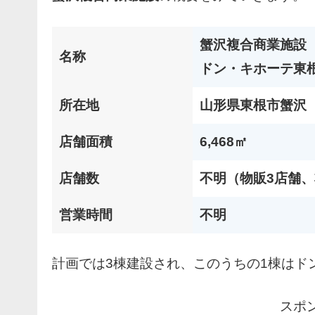
蟹沢複合商業施設
名称
ドン・キホーテ東
所在地
山形県東根市蟹沢
店舗面積
6,468㎡
店舗数
不明（物販3店舗、
営業時間
不明
計画では3棟建設され、このうちの1棟はド
スポ