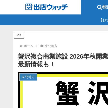
都
【お
PR
ホーム
東北地方
蟹沢複合商業施設 2026年秋
最新情報も！
東北地方