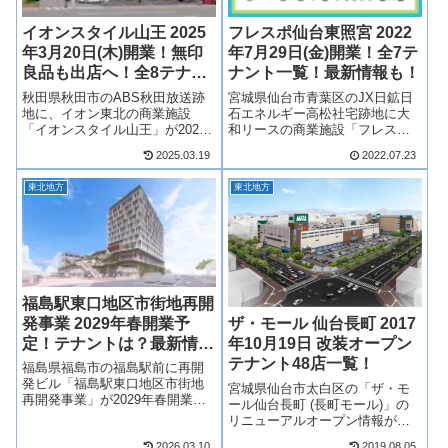
イオンスタイル山王 2025
フレスポ仙台東照宮 2022
年3月20日(木)開業！無印
年7月29日(金)開業！全7テ
良品も出店へ！全8テナン
ナント一覧！最新情報も！
ト一覧！最新情報も！
秋田県秋田市のABS秋田放送跡
宮城県仙台市青葉区のJX日鉱日
地に、イオン東北の商業施設
石エネルギー高松社宅跡地に大
「イオンスタイル山王」が2025
和リースの商業施設「フレスポ
年3月20日(木)開業！イオンスタ
仙台東照宮」が2022年7月29日
2025.03.19
2022.07.23
イルが秋田市中心部にほど近い
(金)に開業！フレスポ仙台東照宮
場所に誕生！無印良品も出店
は、食品スーパーマーケット
東北地方
東北地方
へ！そんな、イオンスタイル山
「ヨークベニマル」を中心に7店
王がどのような商業施設になる
舗が出店！フレスポ仙台東照宮
のか、テ...
がど...
福島駅東口地区市街地再開
発事業 2029年春開業予
ザ・モール 仙台長町 2017
定！テナントは？最新情報
年10月19日 改装オープン
も！
テナント48店一覧！
福島県福島市の福島駅前に再開
発ビル「福島駅東口地区市街地
宮城県仙台市太白区の「ザ・モ
再開発事業」が2029年春開業予
ール仙台長町 (長町モール)」の
定！オフィス、商業施設、マン
リニューアルオープン情報が明
ション、ホールから構成され、
らかになりました！大幅リニュ
2026.03.10
2019.08.05
商業施設には様々なジャンルの