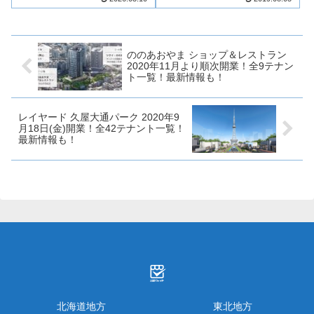
ーアルを実施し、10月19日を中
複数店舗が出店予定！福島駅前
心に新たに48店舗（リニューア
の一等地における開発事業で期
ルオープン含む）が開業しま
待が高まって...
す！ザ モール 仙台長町について
いろ...
ののあおやま ショップ＆レストラン
2020年11月より順次開業！全9テナン
ト一覧！最新情報も！
レイヤード 久屋大通パーク 2020年9
月18日(金)開業！全42テナント一覧！
最新情報も！
北海道地方
東北地方