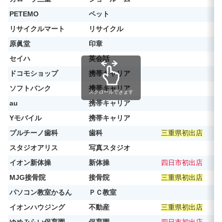
PETEMO
ペット
リサイクルマート
リサイクル
原眞堂
印章
セイハ
英会話
ドコモショップ
携帯キャリア
ソフトバンク
携帯キャリア
スクロールできます
au
携帯キャリア
Yモバイル
携帯キャリア
プルチーノ歯科
歯科
三重県初出店
スタジオアリス
写真スタジオ
イオン新体操
新体操
四日市初出店
MJG接骨院
接骨院
三重県初出店
パソコン教室かるん
ＰＣ教室
イオンハウジング
不動産
三重県初出店