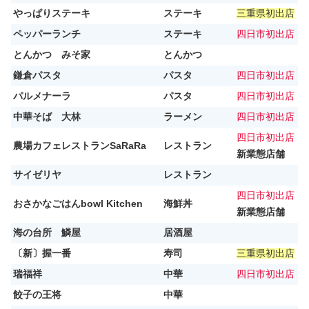
やっぱりステーキ
ステーキ
三重県初出店
ペッパーランチ
ステーキ
四日市初出店
とんかつ みそ家
とんかつ
鎌倉パスタ
パスタ
四日市初出店
パルメナーラ
パスタ
四日市初出店
中華そば 大林
ラーメン
四日市初出店
四日市初出店
農場カフェレストランSaRaRa
レストラン
新業態店舗
サイゼリヤ
レストラン
四日市初出店
おさかなごはんbowl Kitchen
海鮮丼
新業態店舗
海の台所 鱗屋
居酒屋
〔新〕握一番
寿司
三重県初出店
瑞福祥
中華
四日市初出店
餃子の王将
中華