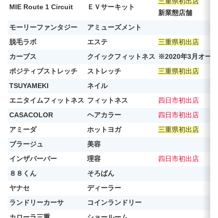
三重県初出店
MIE Route 1 Circuit
ＥＶサーキット
新業態店舗
モーリーファンタジー
アミューズメント
脱毛ラボ
エステ
三重県初出店
カーブス
クイックフィットネス
※2020年3月オー
ポジティブストレッチ
ストレッチ
三重県初出店
TSUYAMEKI
ネイル
エニタイムフィットネス
フィットネス
四日市初出店
CASACOLOR
ヘアカラー
四日市初出店
アミーダ
ホットヨガ
三重県初出店
ブラージュ
美容
インザバーバー
理容
四日市初出店
８８くん
そろばん
ヤナセ
ディーラー
ランドリーカーサ
コインランドリー
カローラ三重
ショールーム