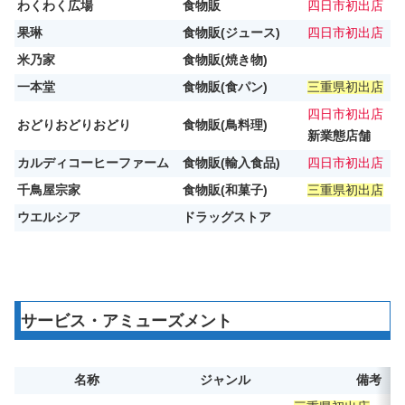
わくわく広場
食物販
四日市初出店
果琳
食物販(ジュース)
四日市初出店
米乃家
食物販(焼き物)
一本堂
食物販(食パン)
三重県初出店
四日市初出店
おどりおどりおどり
食物販(鳥料理)
新業態店舗
カルディコーヒーファーム
食物販(輸入食品)
四日市初出店
千鳥屋宗家
食物販(和菓子)
三重県初出店
ウエルシア
ドラッグストア
サービス・アミューズメント
名称
ジャンル
備考