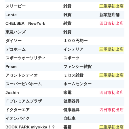
スリーピー
雑貨
三重県初出店
Lente
雑貨
新業態店舗
CHELSEA NewYork
雑貨
四日市初出店
東急ハンズ
雑貨
ダイソー
１００円均一
デコホーム
インテリア
三重県初出店
スポーツオーソリティ
スポーツ
Prism
ファンシー雑貨
アセントシティオ
ミセス雑貨
三重県初出店
スーパービバホーム
ホームセンター
Joshin
家電
四日市初出店
Ｆプレミアムプラザ
健康器具
ドクターエア
健康器具
四日市初出店
イオンバイク
自転車
BOOK PARK miyokka！？
書籍
三重県初出店