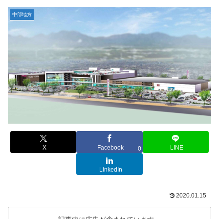
中部地方
X
Facebook
LINE
0
LinkedIn
2020.01.15