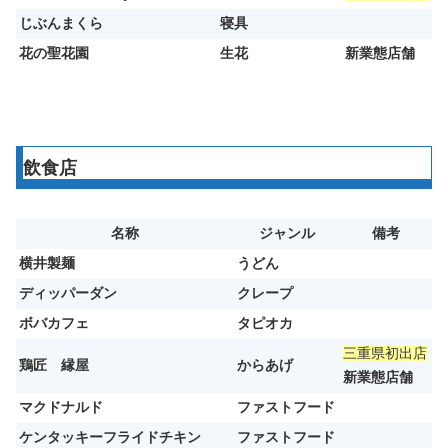
じぶんまくら
寝具
花の聖花園
生花
新業態店舗
飲食店
名称
ジャンル
備考
横井製麺
うどん
ディッパーダン
クレープ
ボバカフェ
タピオカ
三重県初出店
鶏匠 縁屋
からあげ
新業態店舗
マクドナルド
ファストフード
ケンタッキーフライドチキン
ファストフード