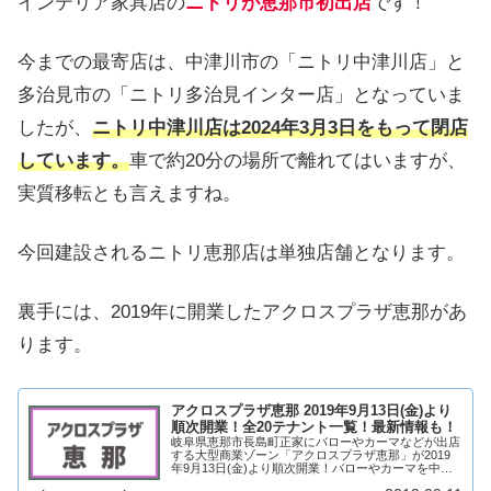
インテリア家具店の
ニトリが恵那市初出店
です！
今までの最寄店は、中津川市の「ニトリ中津川店」と
多治見市の「ニトリ多治見インター店」となっていま
したが、
ニトリ中津川店は2024年3月3日をもって閉店
しています。
車で約20分の場所で離れてはいますが、
実質移転とも言えますね。
今回建設されるニトリ恵那店は単独店舗となります。
裏手には、2019年に開業したアクロスプラザ恵那があ
ります。
アクロスプラザ恵那 2019年9月13日(金)より
順次開業！全20テナント一覧！最新情報も！
岐阜県恵那市長島町正家にバローやカーマなどが出店
する大型商業ゾーン「アクロスプラザ恵那」が2019
年9月13日(金)より順次開業！バローやカーマを中心
に20店舗が出店！そんな、アクロスプラザ恵那がどの