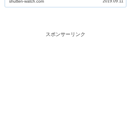
2019.09.11
shutten-watch.com
ような商業施設になるのか、見ていきます！...
スポンサーリンク