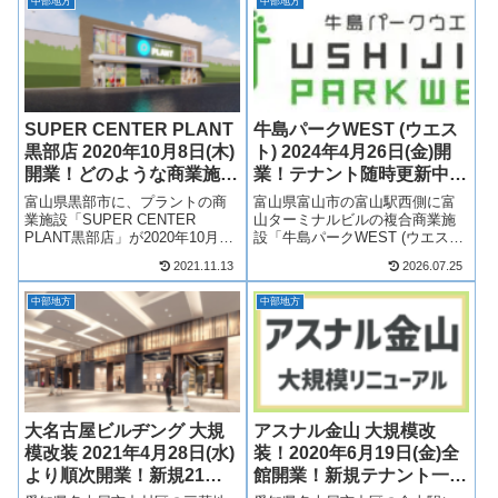
中部地方
中部地方
SUPER CENTER PLANT
牛島パークWEST (ウエス
黒部店 2020年10月8日(木)
ト) 2024年4月26日(金)開
開業！どのような商業施設
業！テナント随時更新中！
に？
最新情報も！
富山県黒部市に、プラントの商
富山県富山市の富山駅西側に富
業施設「SUPER CENTER
山ターミナルビルの複合商業施
PLANT黒部店」が2020年10月8
設「牛島パークWEST (ウエスト)
日(木)に開業します！SUPER
」が2024年4月26日(金)に開業！
2021.11.13
2026.07.25
CENTER PLANTとはどのような
牛島パークWEST（ウエスト）
形態なのか、営業時間、駐車台
には飲食店やアウトドア関連の
中部地方
中部地方
数などについてみていきます。
ショップなどを中心に複数店舗
また、隣接地...
が出店！そんな、牛島パ...
大名古屋ビルヂング 大規
アスナル金山 大規模改
模改装 2021年4月28日(水)
装！2020年6月19日(金)全
より順次開業！新規21テ
館開業！新規テナント一
ナント一覧！最新情報も！
覧！最新情報も！