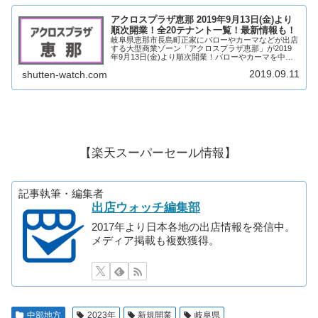
アクロスプラザ恵那 2019年9月13日(金)より
順次開業！全20テナント一覧！最新情報も！
岐阜県恵那市長島町正家にバローやカーマなどが出店
する大型商業ゾーン「アクロスプラザ恵那」が2019
年9月13日(金)より順次開業！バローやカーマを中心
に20店舗が出店！そんな、アクロスプラザ恵那がどの
2019.09.11
shutten-watch.com
ような商業施設になるのか、見ていきます！...
【楽天スーパーセール情報】
記事執筆・編集者
出店ウォッチ編集部
2017年より日本各地の出店情報を発信中。
メディア掲載も複数獲得。
中部地方
2023年
新規開業
岐阜県