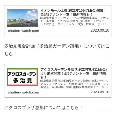
イオンモール土岐 2022年10月7日(金)開業！
全142テナント一覧！最新情報も！
岐阜県土岐市にイオンモールの大型商業施設「イオン
モール土岐」が2022年10月7日(金)開業！イオンモー
ル土岐には、ファッション、雑貨、飲食店、サービス
店舗など142店舗が出店！岐阜県の東濃地区で最大級
2023.09.10
shutten-watch.com
の大型商業施設が開業！サーキット場や温...
多治見複合計画（多治見ガーデン跡地）についてはこ
ちら！
アクロスガーデン多治見 2023年8月11日(金)
より順次開業！全3テナント一覧！最新情報
も！
岐阜県多治見市の多治見ガーデン跡地に大和ハウスリ
アルティマネジメントの商業施設「アクロスガーデン
多治見」が2023年8月31日(木)全店舗開業！ニトリや
スギ薬局など、複数店舗が出店！テナントは？アクセ
2023.09.10
shutten-watch.com
スは？そういった最新情報や求人情報も含め...
アクロスプラザ恵那についてはこちら！