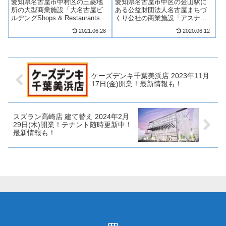
愛知県名古屋市中村区の三菱地
愛知県名古屋市中区の金山駅に
所の大型商業施設「大名古屋ビ
ある公益財団法人名古屋まちづ
ルヂングShops & Restaurants」
くり公社の商業施設「アスナル
が2021年4月28日(水)より順次開
金山」が大規模改装され、2020
2021.06.28
2020.06.12
業！ジェイアール名古屋タカシ
年3月に第1期開業し、2020年6月
マヤウオッチメゾンは2021年7月
19日(金)に全館リニューアル開
27日(火)開業！閉店した「イセタ
業！（第2期開業）アスナル金山
ン...
には、ファッション、飲食店...
ケーズデンキ千葉美浜店 2023年11月
17日(金)開業！最新情報も！
スズラン高崎店 建て替え 2024年2月
29日(木)開業！テナント随時更新中！
最新情報も！