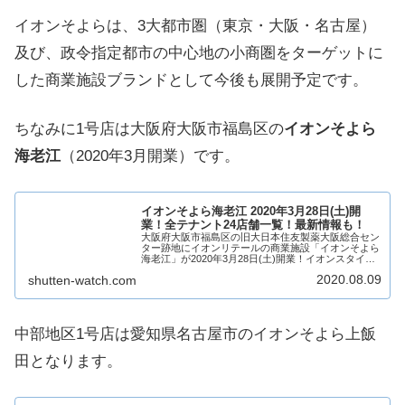
イオンそよらは、3大都市圏（東京・大阪・名古屋）
及び、政令指定都市の中心地の小商圏をターゲットに
した商業施設ブランドとして今後も展開予定です。
ちなみに1号店は大阪府大阪市福島区の
イオンそよら
海老江
（2020年3月開業）です。
イオンそよら海老江 2020年3月28日(土)開
業！全テナント24店舗一覧！最新情報も！
大阪府大阪市福島区の旧大日本住友製薬大阪総合セン
ター跡地にイオンリテールの商業施設「イオンそよら
海老江」が2020年3月28日(土)開業！イオンスタイル
海老江を核店舗に24店舗が出店！そんな、イオンそよ
2020.08.09
shutten-watch.com
ら海老江についてテナントや求人情報につ...
中部地区1号店は愛知県名古屋市のイオンそよら上飯
田となります。