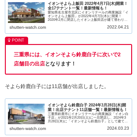
イオンそよら上飯田 2022年4月7日(木)開業！
全17テナント一覧！最新情報も！
愛知県名古屋市北区にイオンリテールの商業施設「イ
オンそよら上飯田」が2022年4月7日(木)に開業！
2020年2月に閉店したイオン上飯田店が建て替わり復
活！イオンそよら上飯田には様々なジャンルのお店が
2022.04.21
shutten-watch.com
10店舗出店予定です！イオン上飯田店の建...
三重県には、イオンそよら鈴鹿白子に次いで2
店舗目の出店
となります！
そよら鈴鹿白子には11店舗が出店しました。
イオンそよら鈴鹿白子 2024年3月28日(木)開
業！出店テナント11店舗一覧！最新情報も！
三重県鈴鹿市にイオンリテールの商業施設「イオン白
子店」が2021年2月20日(土)に一旦閉店し、2024年3
月28日(木)に「イオンそよら鈴鹿白子」として建て替
え開業！イオン白子店は建て替えられ、11店舗が出店
2024.03.23
shutten-watch.com
予定です！イオンそよら鈴鹿白子...