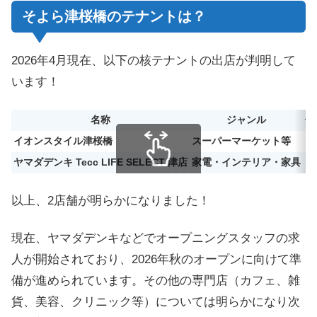
そよら津桜橋のテナントは？
2026年4月現在、以下の核テナントの出店が判明して
います！
名称
ジャンル
備
イオンスタイル津桜橋
スーパーマーケット等
ヤマダデンキ Tecc LIFE SELECT 津店
家電・インテリア・家具
スクロールできます
以上、2店舗が明らかになりました！
現在、ヤマダデンキなどでオープニングスタッフの求
人が開始されており、2026年秋のオープンに向けて準
備が進められています。その他の専門店（カフェ、雑
貨、美容、クリニック等）については明らかになり次