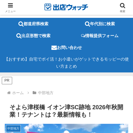
メニュー
検索
都道府県検索
年代別に検索
出店形態で検索
情報提供フォーム
お問い合わせ
【おすすめ】自宅でポイ活！お小遣いがゲットできるモッピーの使
い方まとめ
PR
ホーム
中部地方
そよら津桜橋 イオン津SC跡地 2026年秋開
業！テナントは？最新情報も！
中部地方