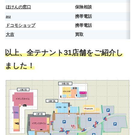
ほけんの窓口
保険相談
au
携帯電話
ドコモショップ
携帯電話
大吉
買取
以上、全テナント31
店舗
をご紹介し
ました！