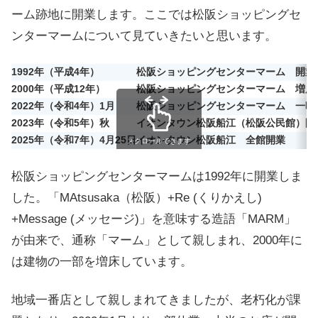
ーム跡地に開業します。ここでは松阪ショッピングセ
ンターマームについて見ていきたいと思います。
1992年（平成4年）
松阪ショッピングセンターマーム 開業
2000年（平成12年）
松阪ショッピングセンターマーム 増床
2022年（令和4年）1月
松阪ショッピングセンターマーム 一時
2023年（令和5年）秋
イオンタウン松阪船江（松阪公民館）開
2025年（令和7年）4月25日
イオンタウン松阪船江 全館開業
スクロールできます
松阪ショッピングセンターマームは1992年に開業しま
した。「MAtsusaka（松阪）+Re (くりかえし)
+Message (メッセージ)」を意味する造語「MARM」
が由来で、通称「マーム」として親しまれ、2000年に
は建物の一部を増床しています。
地域一番店として親しまれてきましたが、老朽化が課