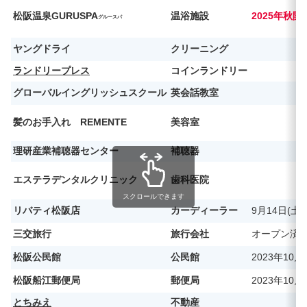
松阪温泉
GURUSPA
温浴施設
2025年秋
グルー
スパ
ヤングドライ
クリーニング
ランドリープレス
コインランドリー
グローバルイングリッシュスクール
英会話教室
髪のお手入れ REMENTE
美容室
理研産業補聴器センター
補聴器
エステラデンタルクリニック
歯科医院
スクロールできます
リバティ松阪店
カーディーラー
9月14日(土
三交旅行
旅行会社
オープン済
松阪公民館
公民館
2023年10
松阪船江郵便局
郵便局
2023年10
とちみえ
不動産