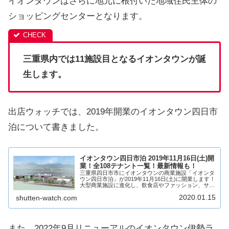
イオンタウンはさらに地元に根付いた地域住民主体の
ショッピングセンターとなります。
三重県内では11施設目となるイオンタウンが誕
生します。
出店ウォッチでは、2019年開業のイオンタウン四日市
泊について書きました。
イオンタウン四日市泊 2019年11月16日(土)開
業！全108テナント一覧！最新情報も！
三重県四日市市にイオンタウンの商業施設「イオンタ
ウン四日市泊」が2019年11月16日(土)に開業します！
大型商業施設に進化し、飲食店やファッション、サー
ビス店など様々なジャンルのテナント数は全108店舗
2020.01.15
shutten-watch.com
が出店へ！テナントは？アクセスは？そ...
また、2022年9月リニューアルのイオンタウン伊勢ラ