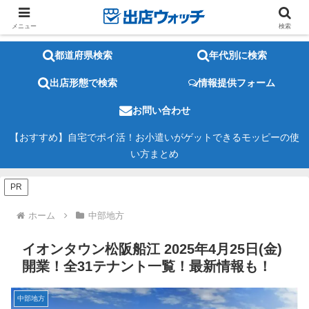
メニュー
検索
都道府県検索
年代別に検索
出店形態で検索
情報提供フォーム
お問い合わせ
【おすすめ】自宅でポイ活！お小遣いがゲットできるモッピーの使
い方まとめ
PR
ホーム
中部地方
イオンタウン松阪船江 2025年4月25日(金)
開業！全31テナント一覧！最新情報も！
中部地方