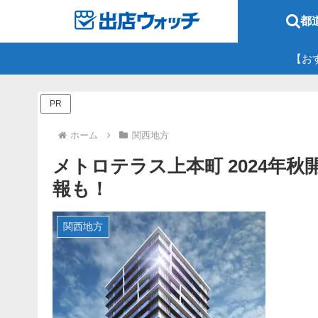
都
【お
PR
ホーム
関西地方
メトロテラス上本町 2024年
報も！
関西地方