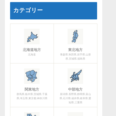
カテゴリー
北海道地方
東北地方
北海道
青森県,秋田県,岩手県,山形
県,宮城県,福島県
関東地方
中部地方
群馬県,栃木県,茨城県,千葉
新潟県,長野県,静岡県,富山
県,埼玉県,東京都,神奈川県
県,石川県,福井県,岐阜県,愛
知県,三重県