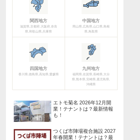
関西地方
中国地方
滋賀県,京都府,大阪府,奈良
岡山県,広島県,山口県,島根
県,和歌山県,兵庫県
県,鳥取県
四国地方
九州地方
香川県,徳島県,高知県,愛媛県
福岡県,佐賀県,長崎県,大分
県,熊本県,宮崎県,鹿児島県,
沖縄県
エトモ菊名 2026年12月開
業！テナントは？最新情報
も！
つくば市陣場複合施設 2027
年春開業！テナントは？最