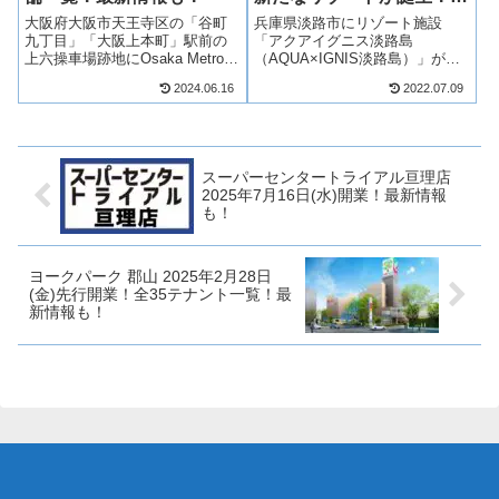
新情報も！
大阪府大阪市天王寺区の「谷町
兵庫県淡路市にリゾート施設
九丁目」「大阪上本町」駅前の
「アクアイグニス淡路島
上六操車場跡地にOsaka Metroの
（AQUA×IGNIS淡路島）」が
複合ビル「メトライズタワー大
2022年7月13日(水)開業！アクア
2024.06.16
2022.07.09
阪上本町（上本町タワー）」に
イグニス淡路島は、癒しと食を
商業施設「メトロテラス上本
テーマにしたリゾート施設とな
町」が2024年秋開業！分譲マン
ります！アクアイグニス淡路島
ション「メトライズタワー大阪
がどのようなプロジェクトとな
上...
るか、開...
スーパーセンタートライアル亘理店
2025年7月16日(水)開業！最新情報
も！
ヨークパーク 郡山 2025年2月28日
(金)先行開業！全35テナント一覧！最
新情報も！