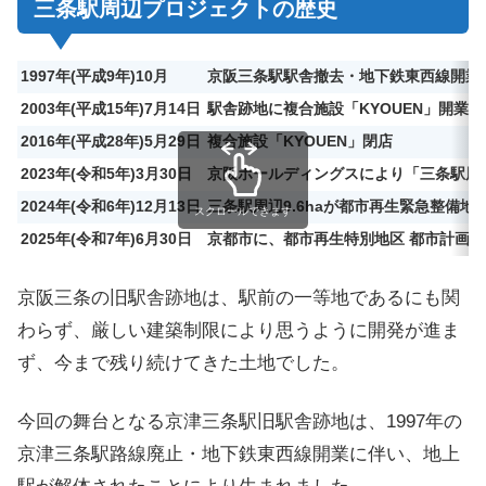
三条駅周辺プロジェクトの歴史
1997年(平成9年)10月
京阪三条駅駅舎撤去・地下鉄東西線開業
2003年(平成15年)7月14日
駅舎跡地に複合施設「KYOUEN」開業
2016年(平成28年)5月29日
複合施設「KYOUEN」閉店
2023年(令和5年)3月30日
京阪ホールディングスにより「三条駅周
2024年(令和6年)12月13日
三条駅周辺9.6haが都市再生緊急整備
スクロールできます
2025年(令和7年)6月30日
京都市に、都市再生特別地区 都市計画
京阪三条の旧駅舎跡地は、駅前の一等地であるにも関
わらず、厳しい建築制限により思うように開発が進ま
ず、今まで残り続けてきた土地でした。
今回の舞台となる京津三条駅旧駅舎跡地は、1997年の
京津三条駅路線廃止・地下鉄東西線開業に伴い、地上