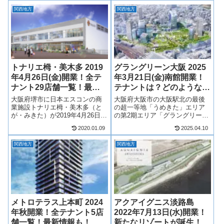
関西地方
関西地方
トナリエ栂・美木多 2019
グラングリーン大阪 2025
年4月26日(金)開業！全テ
年3月21日(金)南館開業！
ナント29店舗一覧！最新
テナントは？どのような街
情報も！
に？最新情報も！
大阪府堺市に日本エスコンの商
大阪府大阪市の大阪駅北の最後
業施設トナリエ栂・美木多（と
の超一等地「うめきた」エリア
が・みきた）が2019年4月26日
の第2期エリア「グラングリーン
(金)に開業！ガーデンシティー
大阪（うめきた2期）」が2024年
2020.01.09
2025.04.10
栂、ダイエー栂店の跡地に誕生
9月6日(火)に街びらきして、2025
するトナリエ栂・美木多。飲食
年3月21日(金)には南館が開業！
関西地方
関西地方
店やスーパーマーケット、クリ
そして、2027年に全体開業とな
ニックなど29店舗が入居しま
ります！三菱地所...
す！そん...
メトロテラス上本町 2024
アクアイグニス淡路島
年秋開業！全テナント5店
2022年7月13日(水)開業！
舗一覧！最新情報も！
新たなリゾートが誕生！最