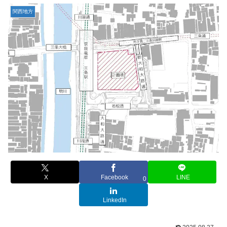
関西地方
X
Facebook
LINE
0
LinkedIn