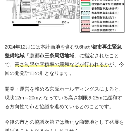
2024年12月には本計画地を含む9.6haが
都市再生緊急
整備地域「京都市三条周辺地域
」に指定されたこと
で、
高さ制限や容積率の緩和などが行われるか
が、今
回の開発計画の肝となります。
開発・運営を務める京阪ホールディングスによると、
現状12m～20mとなっている高さ制限を25mに緩和す
る方向性で市と協議を進めているとのことです。
今後の市との協議次第では新たな商業地として発展を
遂げることとなるかもしれません。