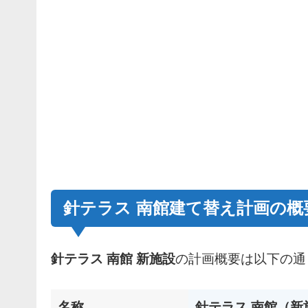
針テラス 南館建て替え計画の概
針テラス 南館 新施設
の計画概要は以下の通
名称
針テラス 南館（新