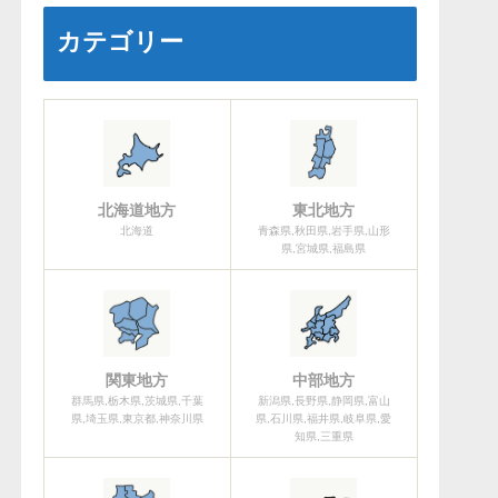
カテゴリー
北海道地方
東北地方
北海道
青森県,秋田県,岩手県,山形
県,宮城県,福島県
関東地方
中部地方
群馬県,栃木県,茨城県,千葉
新潟県,長野県,静岡県,富山
県,埼玉県,東京都,神奈川県
県,石川県,福井県,岐阜県,愛
知県,三重県