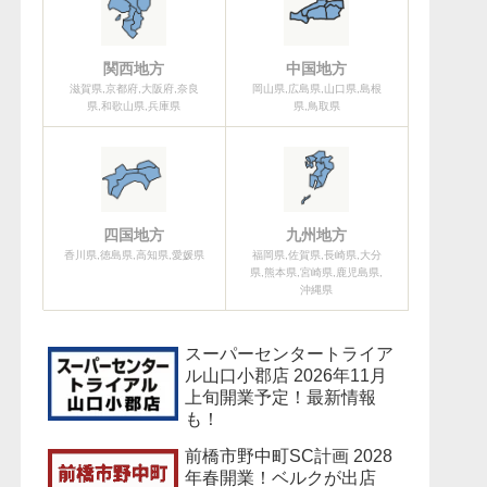
関西地方
中国地方
滋賀県,京都府,大阪府,奈良
岡山県,広島県,山口県,島根
県,和歌山県,兵庫県
県,鳥取県
四国地方
九州地方
香川県,徳島県,高知県,愛媛県
福岡県,佐賀県,長崎県,大分
県,熊本県,宮崎県,鹿児島県,
沖縄県
スーパーセンタートライア
ル山口小郡店 2026年11月
上旬開業予定！最新情報
も！
前橋市野中町SC計画 2028
年春開業！ベルクが出店