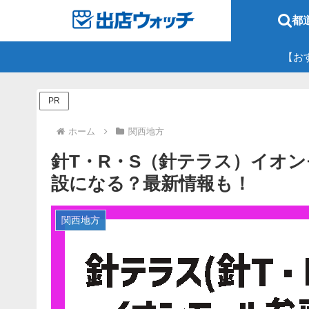
都
【お
PR
ホーム
関西地方
針T・R・S（針テラス）イオ
設になる？最新情報も！
関西地方