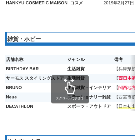
HANKYU COSMETIC MAISON
コスメ
2019年2月27日
雑貨・ホビー
店舗名称
ジャンル
備考
BIRTHDAY BAR
生活雑貨
【兵庫県初
サーモス スタイリングストア
生活雑貨
【
西日本初
BRUNO
生活雑貨・インテリア
【
関西地方
Neue
ステーショナリー雑貨
【西宮市初
スクロールできます
DECATHLON
スポーツ・アウトドア
【
日本初出