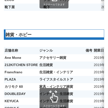
スクロールできます
靴下屋
靴下
20
雑貨・ホビー
店舗名称
ジャンル
備考
開業日
Ane Mone
アクセサリー雑貨
2019年3
212KITCHEN STORE
生活雑貨
2019年
Francfranc
生活雑貨・インテリア
2019年3
PLAZA
ライフスタイルストア
2019年
カリモク 60
家具・インテリア雑貨
2019年2
DOUBLEDAY
インテリア・生活雑貨
2019年
KEYUCA
インテリア・生活雑貨
2019年
スクロールできます