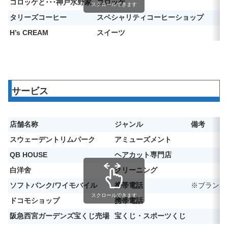
コロッケと･･･神戸水野家
コロッケ
スクロールできます
タリーズコーヒー
スペシャリティコーヒーショップ
H’s CREAM
スイーツ
サービス
店舗名称
ジャンル
備考
スウェーデントリムパーク
アミューズメント
QB HOUSE
ヘアカット専門店
白洋舍
クリーニング
ソフトバンク/ワイモバイル
携帯電話
※ブランド
スクロールできます
ドコモショップ
携帯電話
阪急西宮ガーデンズ宝くじ売場
宝くじ・スポーツくじ