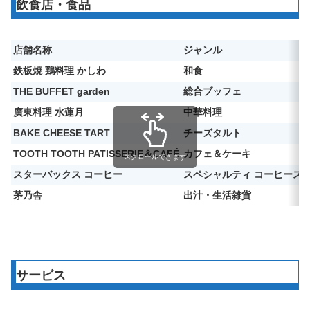
飲食店・食品
店舗名称
ジャンル
鉄板焼 鶏料理 かしわ
和食
THE BUFFET garden
総合ブッフェ
廣東料理 水蓮月
中華料理
BAKE CHEESE TART
チーズタルト
TOOTH TOOTH PATISSERIE＆CAFÉ
カフェ＆ケーキ
スクロールできます
スターバックス コーヒー
スペシャルティ コーヒース
茅乃舎
出汁・生活雑貨
サービス