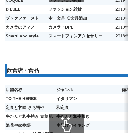
COQULE
ファッション雑貨
2019年2
DIESEL
ファッション雑貨
2019年
ブックファースト
本・文具 ※文具追加
2019年
カメラのアマノ
カメラ・DPE
2019年2
SmartLabo.style
スマートフォンアクセサリー
2018年1
飲食店・食品
店舗名称
ジャンル
備考
TO THE HERBS
イタリアン
定食と甘味 さち福や
和定食
牛たんと和牛焼き 青葉苑
牛たんと和牛焼き
浪花串家物語
串揚げバイキング