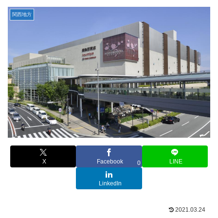
関西地方
X
Facebook
LINE
0
LinkedIn
2021.03.24