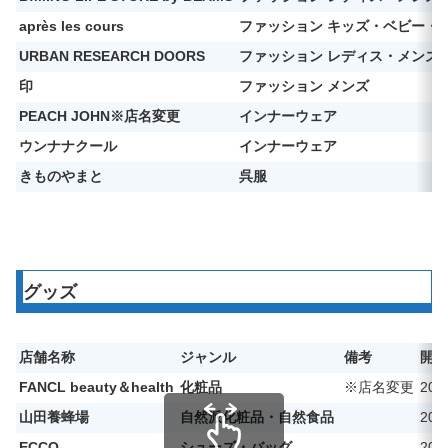
après les cours
ファッション キッズ・ベビー・
URBAN RESEARCH DOORS
ファッション レディス・メンズ
印
ファッション メンズ
PEACH JOHN※店名変更
インナーウェア
ウンナナクール
インナーウェア
きものやまと
呉服
グッズ
店舗名称
ジャンル
備考
開業
FANCL beauty＆health
化粧品
※店名変更
20
山田養蜂場
自然派化粧品・自然食品
20
ECCO
シューズ・バッグ
20