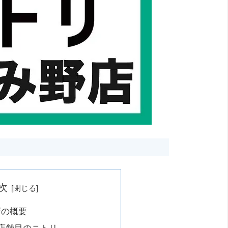
次
店の概要