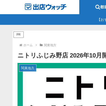
都
【お
PR
ホーム
関東地方
ニトリふじみ野店 2026年10
関東地方