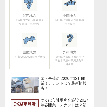
関西地方
中国地方
滋賀県,京都府,大阪府,奈良
岡山県,広島県,山口県,島根
県,和歌山県,兵庫県
県,鳥取県
四国地方
九州地方
香川県,徳島県,高知県,愛媛県
福岡県,佐賀県,長崎県,大分
県,熊本県,宮崎県,鹿児島県,
沖縄県
エトモ菊名 2026年12月開
業！テナントは？最新情報
も！
つくば市陣場複合施設 2027
年春開業！テナントは？最