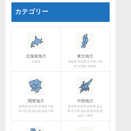
カテゴリー
北海道地方
東北地方
北海道
青森県,秋田県,岩手県,山形
県,宮城県,福島県
関東地方
中部地方
群馬県,栃木県,茨城県,千葉
新潟県,長野県,静岡県,富山
県,埼玉県,東京都,神奈川県
県,石川県,福井県,岐阜県,愛
知県,三重県