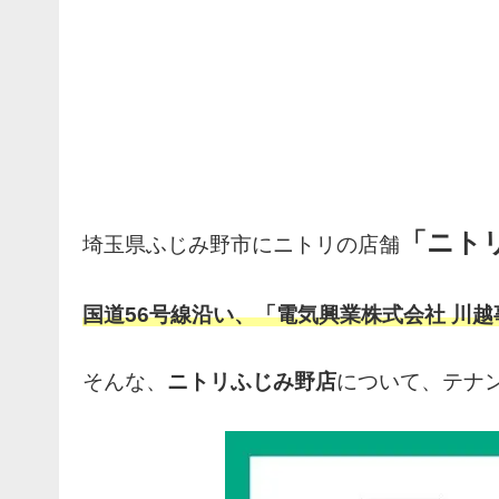
「ニト
埼玉県ふじみ野市にニトリの店舗
国道56号線沿い、「電気興業株式会社 川
そんな、
ニトリふじみ野店
について、テナ