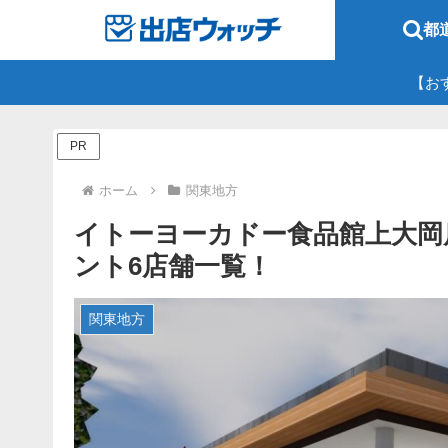
都
【お
PR
ホーム
関東地方
イトーヨーカドー食品館上大岡店 
ント6店舗一覧！
関東地方