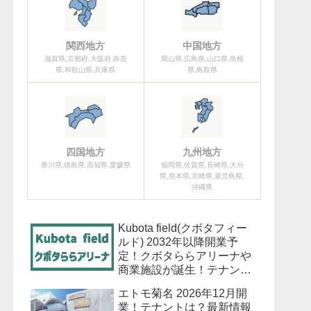
関西地方
中国地方
滋賀県,京都府,大阪府,奈良
岡山県,広島県,山口県,島根
県,和歌山県,兵庫県
県,鳥取県
四国地方
九州地方
香川県,徳島県,高知県,愛媛県
福岡県,佐賀県,長崎県,大分
県,熊本県,宮崎県,鹿児島県,
沖縄県
Kubota field(クボタフィー
ルド) 2032年以降開業予
定！クボタららアリーナや
商業施設が誕生！テナント
は？最新情報も！
エトモ菊名 2026年12月開
業！テナントは？最新情報