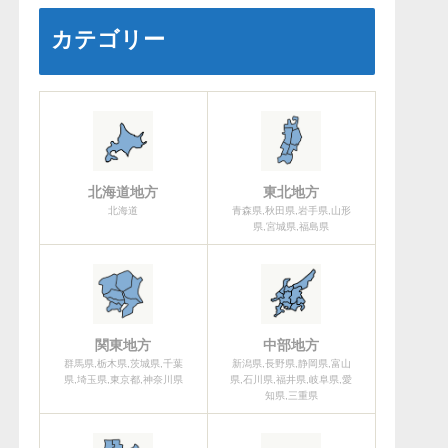
カテゴリー
北海道地方
東北地方
北海道
青森県,秋田県,岩手県,山形
県,宮城県,福島県
関東地方
中部地方
群馬県,栃木県,茨城県,千葉
新潟県,長野県,静岡県,富山
県,埼玉県,東京都,神奈川県
県,石川県,福井県,岐阜県,愛
知県,三重県