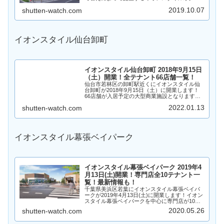
市。スーパーマーケットやサービス店舗など4店
2019.10.07
shutten-watch.com
舗が出店します！そんな、イオンスタイル水戸
下市についていろい...
イオンスタイル仙台卸町
イオンスタイル仙台卸町 2018年9月15日
（土）開業！全テナント66店舗一覧！
仙台市若林区の卸町駅近くにイオンスタイル仙
台卸町が2018年9月15日（土）に開業します！
66店舗が入居予定の大型商業施設となります。
テナントは？場所は？イオンスタイル仙台卸町
2022.01.13
shutten-watch.com
がどのような商業施設になるのか、見ていきま
す。
イオンスタイル幕張ベイパーク
イオンスタイル幕張ベイパーク 2019年4
月13日(土)開業！専門店全10テナント一
覧！最新情報も！
千葉県美浜区若葉にイオンスタイル幕張ベイパ
ークが2019年4月13日(土)に開業します！イオン
スタイル幕張ベイパークを中心に専門店が10店
舗出店予定！そんな、イオンスタイル幕張ベイ
2020.05.26
shutten-watch.com
パークについて求人情報を含めていろいろ見て
いきたいと思います...