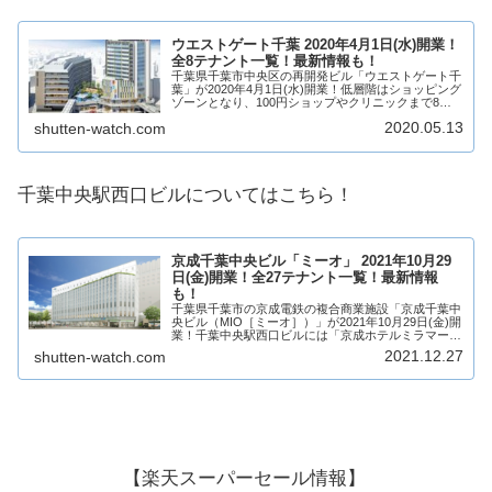
ウエストゲート千葉 2020年4月1日(水)開業！
全8テナント一覧！最新情報も！
千葉県千葉市中央区の再開発ビル「ウエストゲート千
葉」が2020年4月1日(水)開業！低層階はショッピング
ゾーンとなり、100円ショップやクリニックまで8店
舗が出店！そんな、ウエストゲート千葉について、テ
2020.05.13
shutten-watch.com
ナントや開業日、求人情報について見てい...
千葉中央駅西口ビルについてはこちら！
京成千葉中央ビル「ミーオ」 2021年10月29
日(金)開業！全27テナント一覧！最新情報
も！
千葉県千葉市の京成電鉄の複合商業施設「京成千葉中
央ビル（MIO［ミーオ］）」が2021年10月29日(金)開
業！千葉中央駅西口ビルには「京成ホテルミラマー
レ」のほか、1階から3階にはリブレ京成をはじめ、保
2021.12.27
shutten-watch.com
育、医療、サービス、物販、飲食など2...
【楽天スーパーセール情報】