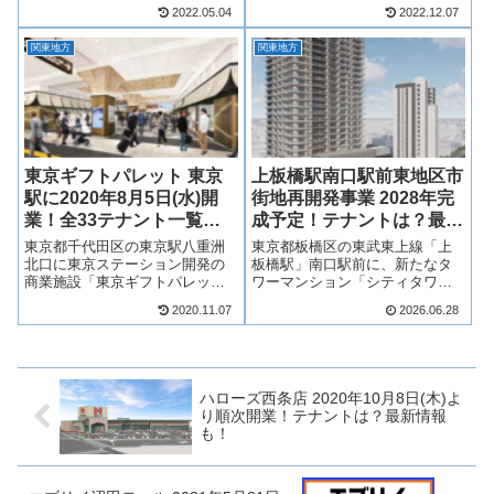
月18日（金）に第1期開業し、
カスミやウエルシアなど、複数
2022.05.04
2022.12.07
2022年春にかけて順次リニュー
店舗が出店！そんな、ピアシテ
アルオープンします！ファッシ
ィ東海中央がどのような商業施
関東地方
関東地方
ョン、雑貨、飲食店、サービス
設になるのか、テナントや求人
店など40店舗が開業し、リニュ
情報について見ていきます！
ー...
【202...
東京ギフトパレット 東京
上板橋駅南口駅前東地区市
駅に2020年8月5日(水)開
街地再開発事業 2028年完
業！全33テナント一覧！
成予定！テナントは？最新
最新情報も！
情報も！
東京都千代田区の東京駅八重洲
東京都板橋区の東武東上線「上
北口に東京ステーション開発の
板橋駅」南口駅前に、新たなタ
商業施設「東京ギフトパレッ
ワーマンション「シティタワー
ト」が2020年8月5日(水)開業！東
ズ上板橋イースト/セントラル」
2020.11.07
2026.06.28
京ギフトパレットには訪問先に
や商業施設からなる複合再開発
持参する手土産にも最適な商品
「上板橋駅南口駅前東地区第一
をとり揃えた店舗が33店舗出
種市街地再開発事業」が2028年
店！そんな東京駅八重洲北口の
末頃に完成予定です！地上26階
商業エリ...
建ての「...
ハローズ西条店 2020年10月8日(木)よ
り順次開業！テナントは？最新情報
も！