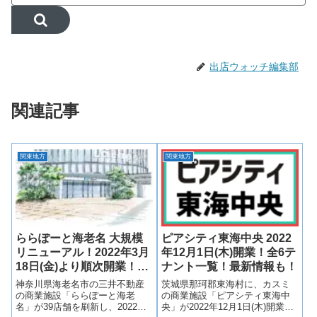
出店ウォッチ編集部
関連記事
関東地方
関東地方
ららぽーと海老名 大規模
ピアシティ東海中央 2022
リニューアル！2022年3月
年12月1日(木)開業！全6テ
18日(金)より順次開業！刷
ナント一覧！最新情報も！
新テナント40店舗一覧！
神奈川県海老名市の三井不動産
茨城県那珂郡東海村に、カスミ
の商業施設「ららぽーと海老
の商業施設「ピアシティ東海中
名」が39店舗を刷新し、2022年3
央」が2022年12月1日(木)開業！