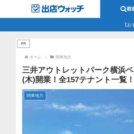
都
【お
PR
ホーム
関東地方
三井アウトレットパーク横浜ベイサ
(木)開業！全157テナント一覧
関東地方