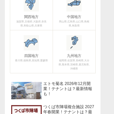
関西地方
中国地方
滋賀県,京都府,大阪府,奈良
岡山県,広島県,山口県,島根
県,和歌山県,兵庫県
県,鳥取県
四国地方
九州地方
香川県,徳島県,高知県,愛媛県
福岡県,佐賀県,長崎県,大分
県,熊本県,宮崎県,鹿児島県,
沖縄県
エトモ菊名 2026年12月開
業！テナントは？最新情報
も！
つくば市陣場複合施設 2027
年春開業！テナントは？最