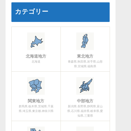
カテゴリー
北海道地方
東北地方
北海道
青森県,秋田県,岩手県,山形
県,宮城県,福島県
関東地方
中部地方
群馬県,栃木県,茨城県,千葉
新潟県,長野県,静岡県,富山
県,埼玉県,東京都,神奈川県
県,石川県,福井県,岐阜県,愛
知県,三重県