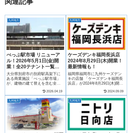
関連記事
九州地方
九州地方
べっぷ駅市場 リニューア
ケーズデンキ福岡長浜店
ル！2026年5月1日(金)開
2024年8月29日(木)開業！
業！全20テナント一覧！
最新情報も！
最新情報も！
大分県別府市の別府駅高架下に
福岡県福岡市に九州ケーズデン
ある商業施設「べっぷ駅市場」
キの店舗 「ケーズデンキ福岡長
が、建物の建て替えを含む全面
浜店」が2024年8月29日(木)開
的なリニューアルを実施中！
業！長浜地区再開発地への出店
2026.04.19
2024.09.09
2025年10月1日にⅠ期エリアが開
へ！ケーズデンキの中では大型
業し、いよいよ2026年5月1日(金)
店舗となります！そんな、ケー
九州地方
九州地方
にⅡ期エリアが開業して全館グ
ズデンキ福岡長浜店について、
ランドオープンを迎えます！
テナントや開業日について見て
老...
いきま...