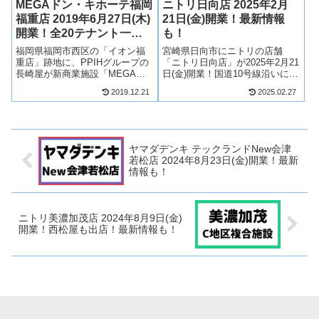
MEGAドン・キホーテ福岡
ニトリ日向店 2025年2月
福重店 2019年6月27日(木)
21日(金)開業！最新情報
開業！全20テナント一
も！
覧！最新情報も！
福岡県福岡市西区の「イオン福
宮崎県日向市にニトリの店舗
重店」跡地に、PPIHグループの
「ニトリ日向店」が2025年2月21
長崎屋が新商業施設「MEGAド
日(金)開業！国道10号線沿いに出
ン・キホーテ福岡福重店」とし
店する店舗となります！そん
2019.12.21
2025.02.27
て2019年6月27日(木)に改装オー
な、ニトリ日向店について、テ
プン！MEGAドン・キホーテを
ナントや開業日について見てい
核店舗に専門店が19店舗出店！
きましょう！2023年9月4日 公
テナントは？営業時間は？...
開2024年3月30日 開業...
ヤマダデンキ テックランドNew会津
若松店 2024年8月23日(金)開業！最新
情報も！
ニトリ美濃加茂店 2024年8月9日(金)
開業！西松屋も出店！最新情報も！