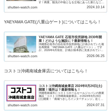
す！商業、観光の中核となる立地にあった新たなニー
ズを満たすコンセプトの17テナントが出店予定です！
2024.10.14
shutten-watch.com
2019年10月に沖縄都市モノレールの...
YAEYAMA GATE(八重山ゲート)についてはこちら！
YAEYAMA GATE 石垣市役所跡地 2030年開
業！どのような施設に？最新情報も！
沖縄県石垣市の旧石垣市役所跡地に計画されていた複
合再開発「YAEYAMA GATE（八重山ゲート）」です
が、2026年6月現在、計画が抜本的に見直されていま
す。当初予定されていた「水族館」および「大規模シ
2026.06.25
shutten-watch.com
ョッピングセンター」の併設については...
コストコ沖縄南城倉庫店についてはこちら！
コストコ沖縄南城倉庫店 2024年8月24日(土)
開業！場所は？最新情報も！
沖縄県南城市にコストコホールセールジャパンの商業
施設「コストコ沖縄南城倉庫店」が2024年8月24日
(土)開業！「南城つきしろインターチェンジ」近く
に、コストコが沖縄県に初出店！そんな、コストコ沖
2024.07.31
shutten-watch.com
縄南城倉庫店についてどのような施設になるのか...