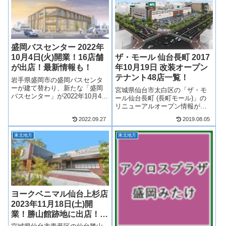
盛岡バスセンター 2022年
10月4日(火)開業！16店舗
ザ・モール 仙台長町 2017
が出店！最新情報も！
年10月19日 改装オープン
テナント48店一覧！
岩手県盛岡市の盛岡バスセンタ
ーが建て替わり、新たな「盛岡
宮城県仙台市太白区の「ザ・モ
バスセンター」が2022年10月4日
ール仙台長町 (長町モール)」の
(火)開業！盛岡バスセンターに
リニューアルオープン情報が明
は、バスセンターとしての機能
らかになりました！大幅リニュ
2022.09.27
2019.08.05
のほか、宿泊施設や店舗が設け
ーアルを実施し、10月19日を中
られます！商業施設には「人と
心に新たに48店舗（リニューア
地域の魅力をつなぐLocal Hu...
東北地方
東北地方
ルオープン含む）が開業しま
す！ザ モール 仙台長町について
いろ...
ヨークベニマル仙台上杉店
2023年11月18日(土)開
業！勝山館跡地に出店！最
新情報も！