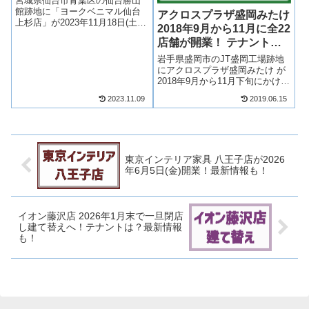
宮城県仙台市青葉区の仙台勝山
館跡地に「ヨークベニマル仙台
アクロスプラザ盛岡みたけ
上杉店」が2023年11月18日(土)
2018年9月から11月に全22
開業！食品スーパーマーケット
店舗が開業！ テナント
のヨークベニマルが出店！テナ
は？
ントは？アクセスは？そういっ
岩手県盛岡市のJT盛岡工場跡地
た最新情報や求人情報も含め、
にアクロスプラザ盛岡みたけ が
ヨークベニマル仙台上杉店がど
2018年9月から11月下旬にかけて
のよう...
順次開業しました！食品スーパ
2023.11.09
2019.06.15
ーのユニバースやドラッグスト
アのマツモトキヨシなど22店舗
が出店！アクロスプラザ盛岡み
たけがどのような商業施設にな
る...
東京インテリア家具 八王子店が2026
年6月5日(金)開業！最新情報も！
イオン藤沢店 2026年1月末で一旦閉店
し建て替えへ！テナントは？最新情報
も！