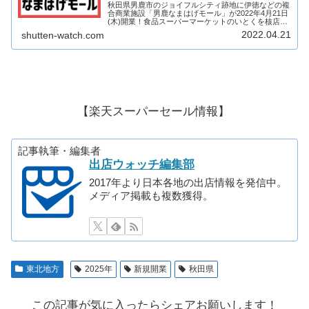
秋田県男鹿市のジョイフルシティ跡地に伊徳などの複
合商業施設「男鹿なまはげモール」が2022年4月21日
(木)開業！食品スーパーマーケットのいとくを核店舗
にドラッグストアや100円ショップなど11店舗が出店
2022.04.21
shutten-watch.com
予定です！男鹿なまはげモールがどのよ...
【楽天スーパーセール情報】
記事執筆・編集者
出店ウォッチ編集部
2017年より日本各地の出店情報を発信中。
メディア掲載も複数獲得。
東北地方
2025年
新規開業
秋田県
この記事が気に入ったらシェアお願いします！