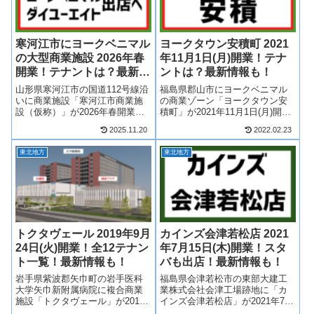
寒河江市にヨークベニマル
ヨークタウン安積町 2021
の大型商業施設 2026年春
年11月1日(月)開業！テナ
開業！テナントは？最新情
ントは？最新情報も！
報も！
山形県寒河江市の国道112号線沿
福島県郡山市にヨークベニマル
いに商業施設「寒河江市商業施
の商業ゾーン「ヨークタウン安
設（仮称）」が2026年春開業！
積町」が2021年11月1日(月)開
食品スーパーマーケットのヨー
業！ヨークベニマル安積町店が
2025.11.20
2022.02.23
クベニマルやホームセンターの
建て替えられ、ヨークベニマル
ダイユーエイトを中心に複数店
を中心に複数店舗が出店！そん
東北地方
東北地方
舗が出店する大型商業施設にな
なヨークタウン安積町がどのよ
ります！そんな、寒河江市商業
うな商業施設になるのか、テナ
施設計画...
ントや求...
トクタヴェール 2019年9月
カインズ会津若松店 2021
24日(火)開業！全12テナン
年7月15日(木)開業！スタ
ト一覧！最新情報も！
バも出店！最新情報も！
岩手県紫波郡矢巾町の岩手医科
福島県会津若松市の東部大建工
大学矢巾新附属病院に複合商業
業株式会社会津工場跡地に「カ
施設「トクタヴェール」が2019
インズ会津若松店」が2021年7月
年9月24日(火)に開業！トクタヴ
15日(木)に開業！カインズが会津