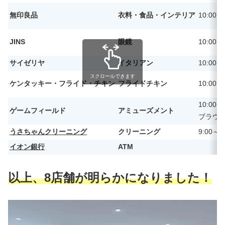
無印良品
衣料・食品・インテリア
10:00～
JINS
眼鏡
10:00～
サイゼリヤ
イタリアン
10:00～
スクロールできます
ケンタッキー・フライド・チキン
フライドチキン
10:00～
10:00～
ゲームフィールド
アミューズメント
ブラウ
うさちゃんクリーニング
クリーニング
9:00～2
イオン銀行
ATM
以上、8店舗が明らかになりました！