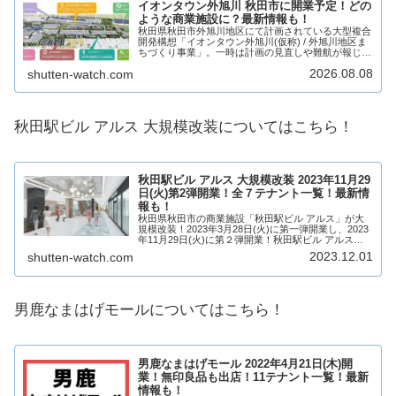
イオンタウン外旭川 秋田市に開業予定！どの
ような商業施設に？最新情報も！
秋田県秋田市外旭川地区にて計画されている大型複合
開発構想「イオンタウン外旭川(仮称) / 外旭川地区ま
ちづくり事業」。一時は計画の見直しや難航が報じら
れたものの、2026年にイオンタウンから提示された
2026.08.08
shutten-watch.com
新計画案について、秋田市は「推進していけ...
秋田駅ビル アルス 大規模改装についてはこちら！
秋田駅ビル アルス 大規模改装 2023年11月29
日(火)第2弾開業！全７テナント一覧！最新情
報も！
秋田県秋田市の商業施設「秋田駅ビル アルス」が大
規模改装！2023年3月28日(火)に第一弾開業し、2023
年11月29日(火)に第２弾開業！秋田駅ビル アルス
は、地下1階に新たな食料品フロア「アルスえきちか
2023.12.01
shutten-watch.com
マルシェ」が誕生！秋田駅ビル ア...
男鹿なまはげモールについてはこちら！
男鹿なまはげモール 2022年4月21日(木)開
業！無印良品も出店！11テナント一覧！最新
情報も！