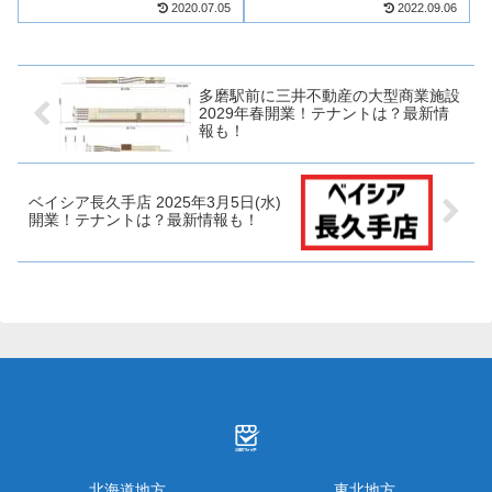
2020.07.05
2022.09.06
ェールは、病院付属施設として
若松市神指町に出店！敷地内に
カフェやコンビニなど12店舗が
スターバックスコーヒーが会津
出店！トクタヴェールがどのよ
地方初出店！そんな、カインズ
うな商業施設になるのか、テナ
会津若松店がどのような商業施
ント...
設に...
多磨駅前に三井不動産の大型商業施設
2029年春開業！テナントは？最新情
報も！
ベイシア長久手店 2025年3月5日(水)
開業！テナントは？最新情報も！
北海道地方
東北地方