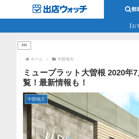
都
【お
PR
ホーム
中部地方
ミュープラット大曽根 2020年7
覧！最新情報も！
中部地方