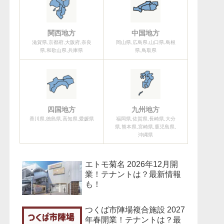
関西地方
中国地方
滋賀県,京都府,大阪府,奈良
岡山県,広島県,山口県,島根
県,和歌山県,兵庫県
県,鳥取県
四国地方
九州地方
香川県,徳島県,高知県,愛媛県
福岡県,佐賀県,長崎県,大分
県,熊本県,宮崎県,鹿児島県,
沖縄県
エトモ菊名 2026年12月開
業！テナントは？最新情報
も！
つくば市陣場複合施設 2027
年春開業！テナントは？最