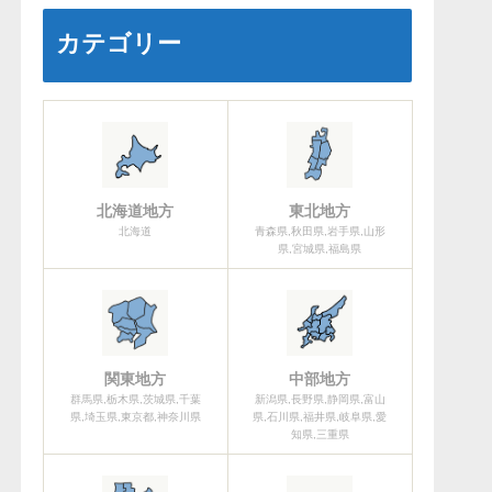
カテゴリー
北海道地方
東北地方
北海道
青森県,秋田県,岩手県,山形
県,宮城県,福島県
関東地方
中部地方
群馬県,栃木県,茨城県,千葉
新潟県,長野県,静岡県,富山
県,埼玉県,東京都,神奈川県
県,石川県,福井県,岐阜県,愛
知県,三重県