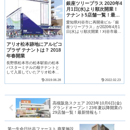
銀座ツリープラス 2020年4
月1日(水)より順次開業！
テナント5店舗一覧！最新
情報も！
愛知県刈谷市に再開発ビル「銀
座ツリープラス」が2020年4月1
日(水)より順次開業！刈谷市最高
層のタワーマンション（タワマ
ン）の再開発ビルに注目が集ま
アリオ松本跡地にアルピコ
っています！マンションは角文
プラザ テナントは？ 2018
株式会社の分譲するエクセルグ
ランデ刈谷銀座タワーとなり、
年春開業
低層階...
長野県松本市の松本駅前の松本
バスターミナルの核テナントと
して入居していたアリオ松本跡
地の活用策が明らかになりまし
2019.06.28
2022.02.23
た！建物を所有するアルピコ交
通が、新商業施設「アルピコプ
ラザ」に改装オープンすること
になりました！2018年春の開業
となります！...
高槻阪急スクエア 2023年10月6日(金)
グランドオープン！23年夏以降開業の
29店舗一覧！最新情報も！
第一生命日比谷ファースト 商業施設