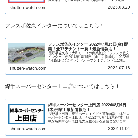
中では中～大型店舗となり、テックランド佐久本店が
2023.03.20
shutten-watch.com
移転！そんな、ヤマダデンキ テックラン...
フレスポ佐久インターについてはこちら！
フレスポ佐久インター 2022年7月15日(金) 開
業！全13テナント一覧！最新情報も！
長野県佐久市に大和リースの商業施設「フレスポ佐久
インター」が2018年10月5日（金）に開業し、2022年
7月15日(金)にグランドオープン！テナントは13店舗
となる見込みで、大和リースの「フレスポ」では新業
2022.07.16
shutten-watch.com
態となりそうです。佐久インターの...
綿半スーパーセンター上田店についてはこちら！
綿半スーパーセンター上田店 2022年8月4日
(木)開業！最新情報も！
長野県上田市に綿半ホームエイドの商業施設「綿半ス
ーパーセンター上田店」が2022年8月4日(木)開業！綿
半が展開する中では最大規模を誇る店舗となります！
そんな、綿半スーパーセンター上田店がどのような商
2022.11.04
shutten-watch.com
業施設になるのか、求人情報や営業時間につ...