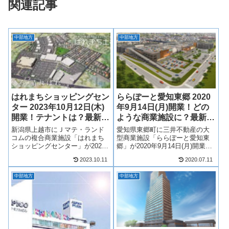
関連記事
中部地方
中部地方
はれまちショッピングセン
ららぽーと愛知東郷 2020
ター 2023年10月12日(木)
年9月14日(月)開業！どの
開業！テナントは？最新情
ような商業施設に？最新情
報も！
報も！
新潟県上越市にＪマテ・ランド
愛知県東郷町に三井不動産の大
コムの複合商業施設「はれまち
型商業施設「ららぽーと愛知東
ショッピングセンター」が2023
郷」が2020年9月14日(月)開業！
年10月12日(木)より順次開業！ウ
新たなショッピングモール「ら
2023.10.11
2020.07.11
オロク上越店を核店舗に10～12
らぽーと」が誕生！愛知県最大
店舗が出店！そんな、はれまち
級の商業施設に！ららぽーと愛
中部地方
中部地方
ショッピングセンターについて
知東郷には、ファッション、雑
テナントや開業日等について
貨、飲食店、サービス店舗など
求...
201...