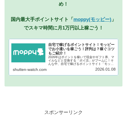
め！
国内最大手ポイントサイト「
moppy(モッピー)
」
でスキマ時間に月1万円以上稼ごう！
自宅で稼げるポイントサイト！モッピー
でお小遣いを稼ごう！評判は？稼ぐコツ
もご紹介！
2026年はポイントを稼いで現金やギフト券、マ
イルなどと交換する「ポイ活」がブームに！そ
んな中、自宅で稼げるポイントサイト「モッピ
ー」が注目されています！モッピーに登録し、
2026.01.08
shutten-watch.com
自宅でポイントを稼げば、あなたも月1万円稼ぐ
ことも夢ではありません。...
スポンサーリンク