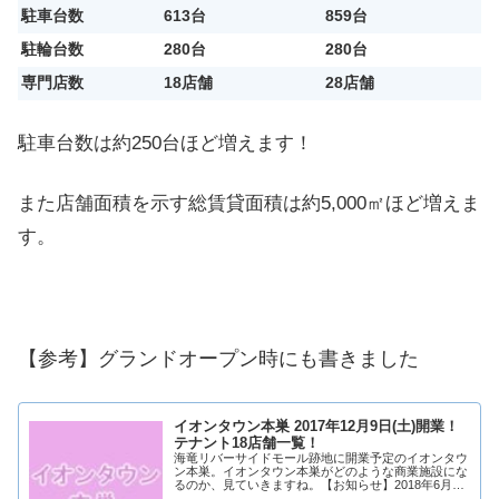
駐車台数
613台
859台
駐輪台数
280台
280台
専門店数
18店舗
28店舗
駐車台数は約250台ほど増えます！
また店舗面積を示す総賃貸面積は約5,000㎡ほど増えま
す。
【参考】グランドオープン時にも書きました
イオンタウン本巣 2017年12月9日(土)開業！
テナント18店舗一覧！
海竜リバーサイドモール跡地に開業予定のイオンタウ
ン本巣。イオンタウン本巣がどのような商業施設にな
るのか、見ていきますね。【お知らせ】2018年6月1
日（金）にイオンタウン本巣が増床OPEN！詳しくは