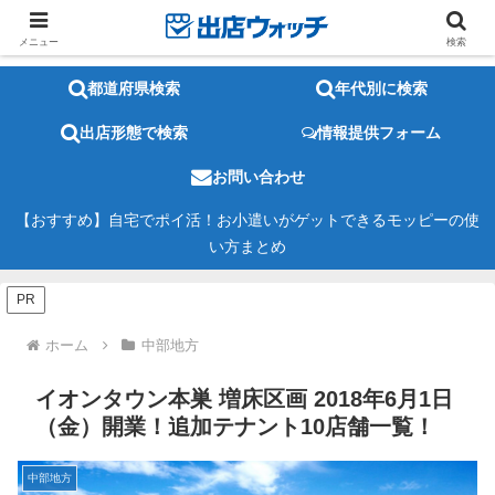
メニュー
検索
都道府県検索
年代別に検索
出店形態で検索
情報提供フォーム
お問い合わせ
【おすすめ】自宅でポイ活！お小遣いがゲットできるモッピーの使
い方まとめ
PR
ホーム
中部地方
イオンタウン本巣 増床区画 2018年6月1日
（金）開業！追加テナント10店舗一覧！
中部地方