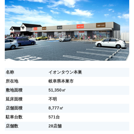
名称
イオンタウン本巣
所在地
岐阜県本巣市
敷地面積
51,350㎡
延床面積
不明
店舗面積
8,777㎡
駐車台数
571台
店舗数
28店舗