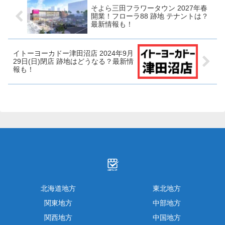
す！津高...
そよら三田フラワータウン 2027年春
開業！フローラ88 跡地 テナントは？
最新情報も！
イトーヨーカドー津田沼店 2024年9月
29日(日)閉店 跡地はどうなる？最新情
報も！
北海道地方
東北地方
関東地方
中部地方
関西地方
中国地方