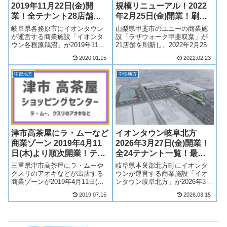
2019年11月22日(金)開
規模リニューアル！2022
業！全テナント28店舗一
年2月25日(金)開業！刷新
覧！最新情報も！
テナント21店舗一覧！
岐阜県各務原市にイオンタウン
山梨県甲斐市のユニーの商業施
が運営する商業施設「イオンタ
設「ラザウォーク甲斐双葉」が
ウン各務原鵜沼」が2019年11月
21店舗を刷新し、2022年2月25日
22日(金)に開業します！イオンタ
(金)にリニューアルオープンしま
2020.01.15
2022.02.23
ウン各務原鵜沼には、ザ・ビッ
す！ファッション、雑貨、飲食
グを核に様々なジャンルのテナ
店、サービス店など21店舗が開
中部地方
中部地方
ントが28店舗が出店！テナント
業し、リニューアルが完了しま
は？アクセスは？そういった最
す！そんな、ラザウォーク甲
新...
斐...
津市高茶屋にラ・ムーなど
イオンタウン岐阜北方
商業ゾーン 2019年4月11
2026年3月27日(金)開業！
日(木)より順次開業！テナ
全24テナント一覧！最新
ントは？
情報も！
三重県津市高茶屋にラ・ムーや
岐阜県本巣郡北方町にイオンタ
クスリのアオキなどが出店する
ウンが運営する商業施設「イオ
商業ゾーンが2019年4月11日(木)
ンタウン岐阜北方」が2026年3月
より順次開業！ラ・ムーやクス
27日(金)開業！ヤマダデンキ テ
2019.07.15
2026.03.15
リのアオキなど複数店舗が出店
ックランド 岐阜北方店は2023年
予定！そんな津高茶屋ショッピ
4月21日(金)開業！イオンタウン
ングセンターがどのような商業
岐阜北方には、地域色を取り入
施設になるのか、見ていきま
れた店舗を中心に、カ...