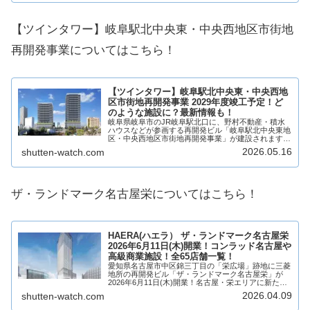
【ツインタワー】岐阜駅北中央東・中央西地区市街地
再開発事業についてはこちら！
【ツインタワー】岐阜駅北中央東・中央西地
区市街地再開発事業 2029年度竣工予定！ど
のような施設に？最新情報も！
岐阜県岐阜市のJR岐阜駅北口に、野村不動産・積水
ハウスなどが参画する再開発ビル「岐阜駅北中央東地
区・中央西地区市街地再開発事業」が建設されます！
マンション、商業施設、業務施設などから構成され、
2026.05.16
shutten-watch.com
低層階の商業施設には様々なジャンルの複数店舗が
出...
ザ・ランドマーク名古屋栄についてはこちら！
HAERA(ハエラ） ザ・ランドマーク名古屋栄
2026年6月11日(木)開業！コンラッド名古屋や
高級商業施設！全65店舗一覧！
愛知県名古屋市中区錦三丁目の「栄広場」跡地に三菱
地所の再開発ビル「ザ・ランドマーク名古屋栄」が
2026年6月11日(木)開業！名古屋・栄エリアに新たな
ランドマークタワーが誕生！ヒルトン系高級ホテル
2026.04.09
shutten-watch.com
「コンラッド名古屋」やオフィスを中心に、低層...