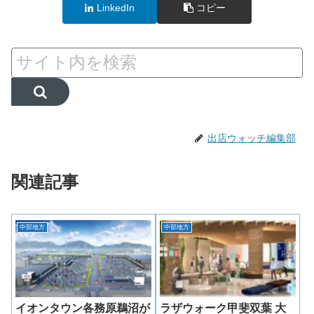
LinkedIn
コピー
出店ウォッチ編集部
関連記事
中部地方
中部地方
イオンタウン各務原鵜沼が
ラザウォーク甲斐双葉 大