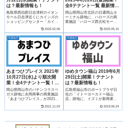
は？最新情報も！
全8テナント一覧 最新情報
も！
鳥取県西伯郡日吉津村のイオン
岡山県岡山市北区の日通岡山タ
モール日吉津近くにカインズの
ーミナル跡地に、ハローズの商
ショッピングセンター「カイン
業施設「ハローズ西古松モー
ズ日吉津店」が2025年3月12日
ル」が2025年6月20日(金)開業し
2025.02.06
2025.05.15
(水)開業！中国四国地方では最大
ます！食品スーパーマーケット
級の店舗として、カインズが鳥
のハローズをはじめとし、フィ
中国地方
中国地方
取県西部に初出店します！隣接
ットネスジムのほか、100円ショ
地には食品スーパーマーケット
ップ等複数店舗で構成されま
のラ・...
す。ハ...
あまつひプレイス 2021年
ゆめタウン福山 2019年6月
10月27日(水)より順次開
29日(土)開業！テナント
業！全4テナント一覧！最
は？最新情報も！
新情報も！
岡山県岡山市のパチンコラスベ
広島県福山市のポートプラザ日
ガス跡地に永岡商事の商業施設
化の「イトーヨーカドー福山
「あまつひプレイス」が2021年
店」跡地に、イズミが新商業施
10月27日(水)より順次開業！マツ
設「ゆめタウン福山」として
2021.11.03
2019.06.24
モトキヨシやスターバックスコ
2019年6月29日(土)に改装オープ
ーヒーなど4店舗が出店！テナン
ンします！新しい専門店が複数
トは？アクセスは？求人情報も
出店！テナントは？営業時間
含め、あまつひプレイスについ
は？何が変わる？そんな、ゆめ
て...
タウン福山に...