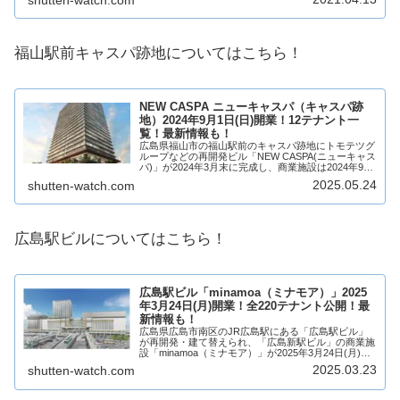
福山駅前キャスパ跡地についてはこちら！
NEW CASPA ニューキャスパ（キャスパ跡
地）2024年9月1日(日)開業！12テナント一
覧！最新情報も！
広島県福山市の福山駅前のキャスパ跡地にトモテツグ
ループなどの再開発ビル「NEW CASPA(ニューキャス
パ)」が2024年3月末に完成し、商業施設は2024年9月
1日(日)開業！高層階はマンション「アルファゲート
2025.05.24
shutten-watch.com
タワー福山駅前」、低層階は事...
広島駅ビルについてはこちら！
広島駅ビル「minamoa（ミナモア）」2025
年3月24日(月)開業！全220テナント公開！最
新情報も！
広島県広島市南区のJR広島駅にある「広島駅ビル」
が再開発・建て替えられ、「広島新駅ビル」の商業施
設「minamoa（ミナモア）」が2025年3月24日(月)開
業！広島駅ビルにはホテル「ホテルグランヴィア広島
2025.03.23
shutten-watch.com
サウスゲート」、大型商業施設「mi...