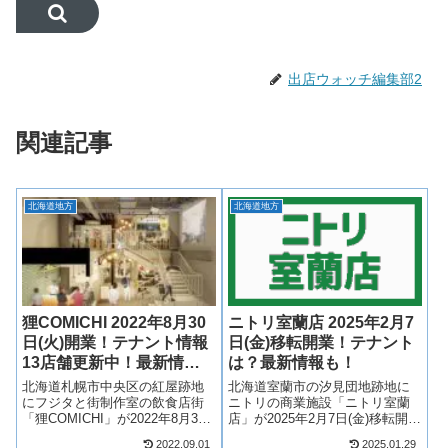
出店ウォッチ編集部2
関連記事
北海道地方
北海道地方
狸COMICHI 2022年8月30
ニトリ室蘭店 2025年2月7
日(火)開業！テナント情報
日(金)移転開業！テナント
13店舗更新中！最新情報
は？最新情報も！
も！
北海道札幌市中央区の紅屋跡地
北海道室蘭市の汐見団地跡地に
にフジタと街制作室の飲食店街
ニトリの商業施設「ニトリ室蘭
「狸COMICHI」が2022年8月30
店」が2025年2月7日(金)移転開
日(火)開業！北海道各地の食文化
業！（当初は2023年12月開業予
2022.09.01
2025.01.29