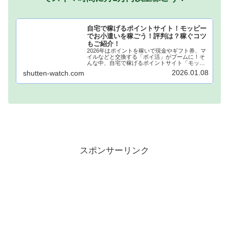
自宅で稼げるポイントサイト！モッピー
でお小遣いを稼ごう！評判は？稼ぐコツ
もご紹介！
2026年はポイントを稼いで現金やギフト券、マ
イルなどと交換する「ポイ活」がブームに！そ
んな中、自宅で稼げるポイントサイト「モッピ
ー」が注目されています！モッピーに登録し、
2026.01.08
shutten-watch.com
自宅でポイントを稼げば、あなたも月1万円稼ぐ
ことも夢ではありません。...
スポンサーリンク