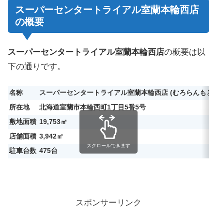
スーパーセンタートライアル室蘭本輪西店
の概要
スーパーセンタートライアル室蘭本輪西店
の概要は以
下の通りです。
名称
スーパーセンタートライアル室蘭本輪西店 (むろらん
もと
所在地
北海道室蘭市本輪西町1丁目5番5号
敷地面積
19,753㎡
店舗面積
3,942㎡
スクロールできます
駐車台数
475台
スポンサーリンク