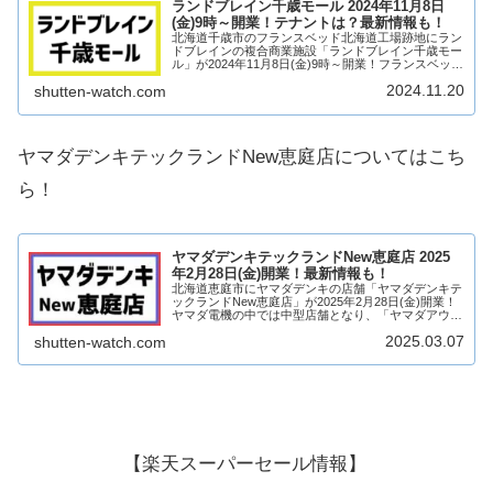
ランドブレイン千歳モール 2024年11月8日
(金)9時～開業！テナントは？最新情報も！
北海道千歳市のフランスベッド北海道工場跡地にラン
ドブレインの複合商業施設「ランドブレイン千歳モー
ル」が2024年11月8日(金)9時～開業！フランスベッド
北海道工場跡地に複合商業ゾーンが誕生し、無印良品
2024.11.20
shutten-watch.com
をはじめ、15店舗が出店！テナントは？...
ヤマダデンキテックランドNew恵庭店についてはこち
ら！
ヤマダデンキテックランドNew恵庭店 2025
年2月28日(金)開業！最新情報も！
北海道恵庭市にヤマダデンキの店舗「ヤマダデンキテ
ックランドNew恵庭店」が2025年2月28日(金)開業！
ヤマダ電機の中では中型店舗となり、「ヤマダアウト
レット恵庭店」が移転！敷地内には「コメリパワー恵
2025.03.07
shutten-watch.com
庭店」も出店されます！そんな、ヤマダデ...
【楽天スーパーセール情報】