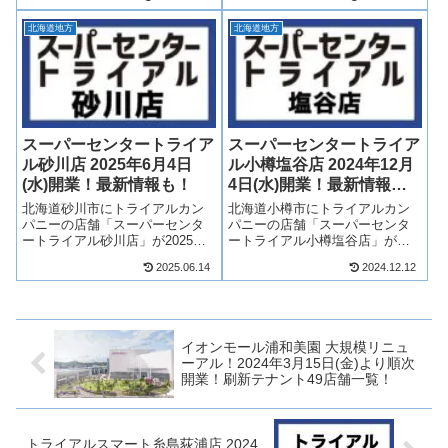
を発信する横丁となり、18区画
定でした）北海道初のニトリモ
が設けられます！そんな狸
ール計画から一転、単独店舗と
北海道地方
北海道地方
COMICHIがどのような商業施設
なります。そんな、ニトリのニ
になるのか、テナントや求...
トリ室蘭店についてどのような
施...
スーパーセンタートライア
スーパーセンタートライア
ル砂川店 2025年6月4日
ル小樽塩谷店 2024年12月
(水)開業！最新情報も！
4日(水)開業！最新情報
も！
北海道砂川市にトライアルカン
北海道小樽市にトライアルカン
パニーの店舗「スーパーセンタ
パニーの店舗「スーパーセンタ
ートライアル砂川店」が2025年6
ートライアル小樽塩谷店」が
月4日(水)AM8：30開業！スーパ
2024年12月4日(水)開業！国道5
2025.06.14
2024.12.12
ーセンタートライアルが砂川市
号の余市方面沿いに出店する店
に初出店！「マルハン砂川店」
舗となります！そんな、スーパ
跡地に出店する店舗となりま
ーセンタートライアル小樽塩谷
す！そんな、スーパーセンター
店について、テナントや開業日
トラ...
について...
イオンモール浦和美園 大規模リニュ
ーアル！2024年3月15日(金)より順次
開業！刷新テナント49店舗一覧！
トライアルスマート糸島荻浦店 2024