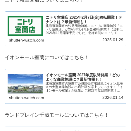
ニトリ室蘭店 2025年2月7日(金)移転開業！テ
ナントは？最新情報も！
北海道室蘭市の汐見団地跡地にニトリの商業施設「ニ
トリ室蘭店」が2025年2月7日(金)移転開業！（当初は
2023年12月開業予定でした）北海道初のニトリモー
ル計画から一転、単独店舗となります。そんな、ニト
2025.01.29
shutten-watch.com
リのニトリ室蘭店についてどのような施...
イオンモール室蘭についてはこちら！
イオンモール室蘭 2027年度以降開業！どの
ような商業施設に？最新情報も！
北海道室蘭市の室蘭市公設卸売市場跡地にイオン北海
道の大型商業施設の出店計画が浮上しています！「イ
オンモール室蘭」が誕生か？2027年度以降開業！実
現すれば、室蘭市及び、近隣都市の中では最大級のシ
2026.01.14
shutten-watch.com
ョッピングモールとなります！そんな、イオン北海...
ランドブレイン千歳モールについてはこちら！