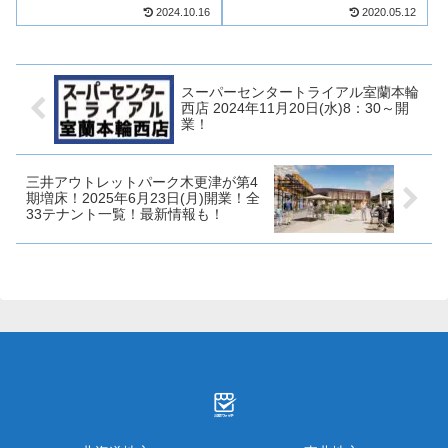
月21日(木)開業！10月22日(火)に
2期開業！鹿児島銀行本店別館の
2024.10.16
2020.05.12
は「小郡倉庫店ガスステーショ
よかど鹿児島に続き、第2期開業
ン」が先行開業！福岡県3店舗目
となります！本店ビルには12店
のコストコが誕生！そんな、小
舗が新規出店し、全体では食品
郡市に出店するコストコに...
店や物販店など26店舗が出店...
スーパーセンタートライアル室蘭本輪
西店 2024年11月20日(水)8：30～開
業！
三井アウトレットパーク木更津が第4
期増床！2025年6月23日(月)開業！全
33テナント一覧！最新情報も！