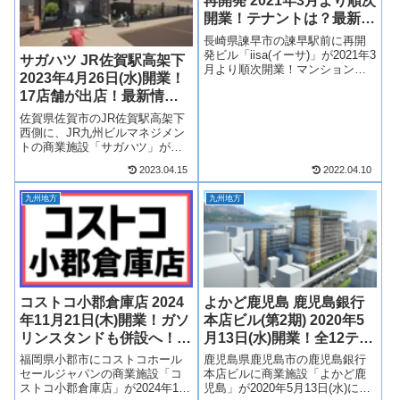
再開発 2021年3月より順次
開業！テナントは？最新情
報も！
長崎県諫早市の諫早駅前に再開
発ビル「iisa(イーサ)」が2021年3
サガハツ JR佐賀駅高架下
月より順次開業！マンション
2023年4月26日(水)開業！
「ライオンズ諫早ステーション
17店舗が出店！最新情報
スクエア」やホテル「SHIN
HOTEL（シンホテル）」を中心
も！
佐賀県佐賀市のJR佐賀駅高架下
とし、1階と2階が商業施設とな
西側に、JR九州ビルマネジメン
り、店舗が複数出店予定！...
トの商業施設「サガハツ」が
2023年4月26日(水)開業！サガハ
2023.04.15
2022.04.10
ツには様々なジャンルのお店が
17店舗出店！佐賀駅高架下のリ
九州地方
九州地方
ニューアルによって誕生しま
す！そんな、サガハツについ
て、テ...
コストコ小郡倉庫店 2024
よかど鹿児島 鹿児島銀行
年11月21日(木)開業！ガソ
本店ビル(第2期) 2020年5
リンスタンドも併設へ！最
月13日(水)開業！全12テナ
新情報も！
ント一覧！最新情報も！
福岡県小郡市にコストコホール
鹿児島県鹿児島市の鹿児島銀行
セールジャパンの商業施設「コ
本店ビルに商業施設「よかど鹿
ストコ小郡倉庫店」が2024年11
児島」が2020年5月13日(水)に第