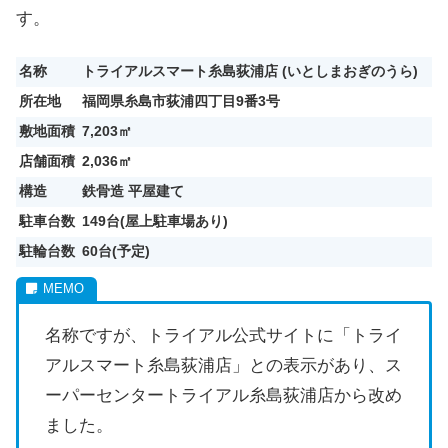
す。
名称
トライアルスマート糸島荻浦店 (
いとしまおぎのうら
)
所在地
福岡県糸島市荻浦四丁目9番3号
敷地面積
7,203㎡
店舗面積
2,036㎡
構造
鉄骨造 平屋建て
駐車台数
149台(屋上駐車場あり)
駐輪台数
60台(予定)
名称ですが、トライアル公式サイトに「トライ
アルスマート糸島荻浦店」との表示があり、ス
ーパーセンタートライアル糸島荻浦店から改め
ました。