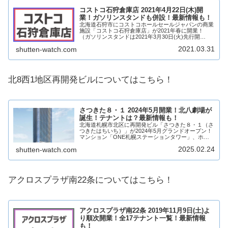
コストコ石狩倉庫店 2021年4月22日(木)開
業！ガソリンスタンドも併設！最新情報も！
北海道石狩市にコストコホールセールジャパンの商業
施設「コストコ石狩倉庫店」が2021年春に開業！
（ガソリンスタンドは2021年3月30日(火)先行開
業！）コストコがコストコ札幌倉庫店に続き、北海道
2021.03.31
shutten-watch.com
2店舗目の出店となります！そんな、コストコ石...
北8西1地区再開発ビルについてはこちら！
さつきた８・１ 2024年5月開業！北八劇場が
誕生！テナントは？最新情報も！
北海道札幌市北区に再開発ビル「さつきた８・１（さ
つきたはちいち）」が2024年5月グランドオープン！
マンション「ONE札幌ステーションタワー」、ホテ
ル「ホテルエミオン札幌」、オフィス「T-PLUS札
2025.02.24
shutten-watch.com
幌」、劇場「北八劇場」、商業施設などからな...
アクロスプラザ南22条についてはこちら！
アクロスプラザ南22条 2019年11月9日(土)よ
り順次開業！全17テナント一覧！最新情報
も！