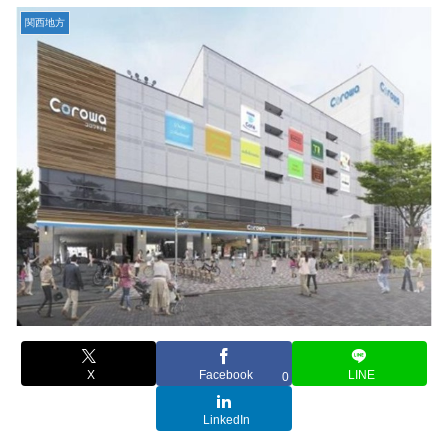
関西地方
X
Facebook
LINE
0
LinkedIn