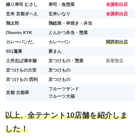
織り寿司 むさし
寿司・魚惣菜
全国初出店
玄米 京都ぎへえ
玄米いなり
全国初出店
鶏太郎
鶏総菜・串焼き・弁当
Obento KYK
とんかつ弁当・惣菜
カレーパンだ。
カレーパン
関西初出店
551蓬莱
豚まん
土井志ば漬本舗
京つけもの・惣菜
新業態店
京つけもの大安
京つけもの
京つけもの 西利
京つけもの
フルーツサンド
京都 古都果
フルーツ大福
以上、全テナント10店舗を紹介しま
した！