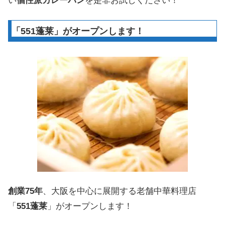
い
個性派カレーパン
を是非お試しください！
「551蓬莱」がオープンします！
創業75年
、大阪を中心に展開する老舗中華料理店
「
551蓬莱
」がオープンします！