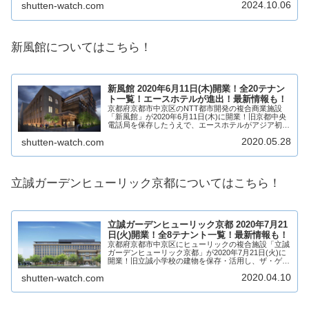
2024.10.06
shutten-watch.com
られ、分譲マンション「ブランズ伏見桃...
新風館についてはこちら！
新風館 2020年6月11日(木)開業！全20テナン
ト一覧！エースホテルが進出！最新情報も！
京都府京都市中京区のNTT都市開発の複合商業施設
「新風館」が2020年6月11日(木)に開業！旧京都中央
電話局を保存したうえで、エースホテルがアジア初出
店！商業施設も開業し、アップリンクをはじめ、ファ
2020.05.28
shutten-watch.com
ッション、飲食店など20店舗が出店します...
立誠ガーデンヒューリック京都についてはこちら！
立誠ガーデンヒューリック京都 2020年7月21
日(火)開業！全8テナント一覧！最新情報も！
京都府京都市中京区にヒューリックの複合施設「立誠
ガーデンヒューリック京都」が2020年7月21日(火)に
開業！旧立誠小学校の建物を保存・活用し、ザ・ゲー
トホテル京都高瀬川が進出！商業施設も開業し、飲食
2020.04.10
shutten-watch.com
店など8店舗が出店します！立誠ガーデンヒ...