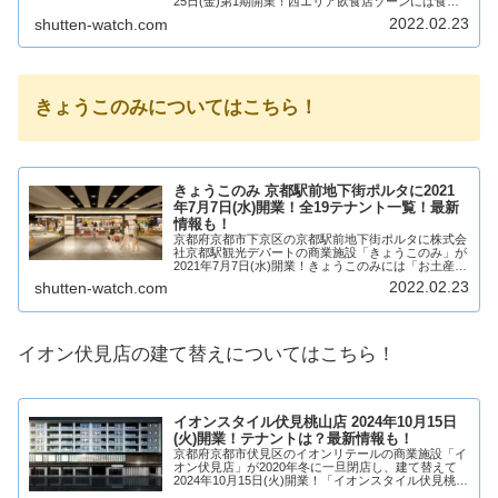
25日(金)第1期開業！西エリア飲食店ゾーンには食を
テーマにした12店舗が出店！そんな、京都駅前地下街
2022.02.23
shutten-watch.com
ポルタの西エリア飲食店ゾーンの大規模リ...
きょうこのみについてはこちら！
きょうこのみ 京都駅前地下街ポルタに2021
年7月7日(水)開業！全19テナント一覧！最新
情報も！
京都府京都市下京区の京都駅前地下街ポルタに株式会
社京都駅観光デパートの商業施設「きょうこのみ」が
2021年7月7日(水)開業！きょうこのみには「お土産」
「デイリーユース」「テイクアウト」の3テーマで和
2022.02.23
shutten-watch.com
洋菓子を中心に19店舗が出店！そんな、京...
イオン伏見店の建て替えについてはこちら！
イオンスタイル伏見桃山店 2024年10月15日
(火)開業！テナントは？最新情報も！
京都府京都市伏見区のイオンリテールの商業施設「イ
オン伏見店」が2020年冬に一旦閉店し、建て替えて
2024年10月15日(火)開業！「イオンスタイル伏見桃山
店」となって帰ってきます！イオン伏見店は建て替え