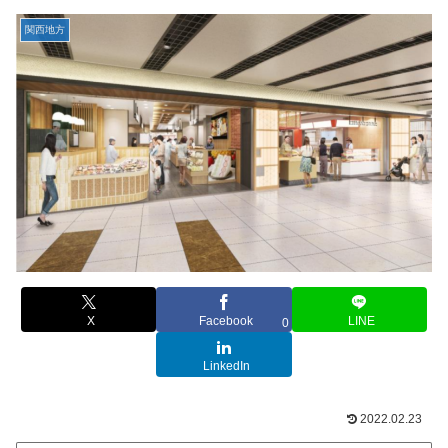
関西地方
X
Facebook
LINE
0
LinkedIn
2022.02.23